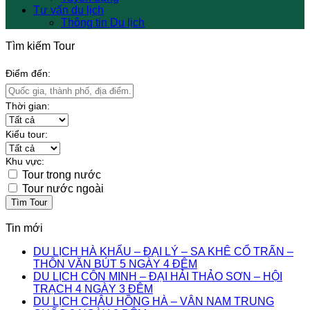
Tư vấn du lịch
Thông tin Du lịch
Tìm kiếm Tour
Điểm đến:
Thời gian:
Kiểu tour:
Khu vực:
Tour trong nước
Tour nước ngoài
Tìm Tour
Tin mới
DU LỊCH HÀ KHẨU – ĐẠI LÝ – SA KHÊ CỔ TRẤN –
THÔN VĂN BÚT 5 NGÀY 4 ĐÊM
DU LỊCH CÔN MINH – ĐẠI HẢI THẢO SƠN – HỘI
TRẠCH 4 NGÀY 3 ĐÊM
DU LỊCH CHÂU HỒNG HÀ – VÂN NAM TRUNG