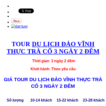
TOUR DU LICH DAO VINH THUC TRA CO 3 NGAY 2 DEM
TOUR
DU LỊCH ĐẢO VĨNH
THỰC TRÀ CỔ 3 NGÀY 2 ĐÊM
Thời gian
:
3 ngày 2 đêm
Khởi hành
:
Theo yêu cầu
GIÁ TOUR DU LỊCH ĐẢO VĨNH THỰC TRÀ
CỔ 3 NGÀY 2 ĐÊM
Số lượng
10-14 khách
15-22 khách
23-28 khách