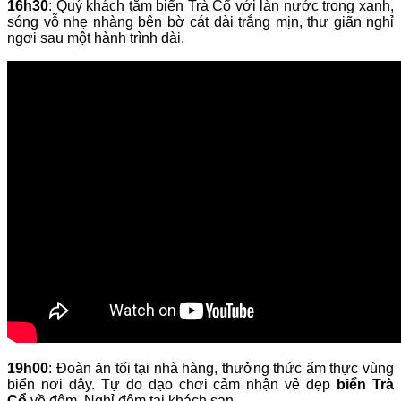
16h30
: Quý khách tắm biển Trà Cổ với làn nước trong xanh,
sóng vỗ nhẹ nhàng bên bờ cát dài trắng mịn, thư giãn nghỉ
ngơi sau một hành trình dài.
19h00
: Đoàn ăn tối tại nhà hàng, thưởng thức ẩm thực vùng
biển nơi đây. Tự do dạo chơi cảm nhận vẻ đẹp
biển Trà
Cổ
về đêm. Nghỉ đêm tại khách sạn.