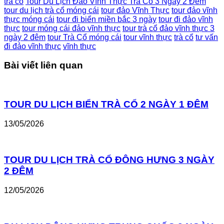
trà cổ
Tour Du Lịch Đảo Vĩnh Thực Trà Cổ 3 Ngày 2 Đêm
tour du lịch trà cổ móng cái
tour đảo Vĩnh Thực
tour đảo vĩnh
thực móng cái
tour đi biển miền bắc 3 ngày
tour đi đảo vĩnh
thực
tour móng cái đảo vĩnh thực
tour trà cổ đảo vĩnh thực 3
ngày 2 đêm
tour Trà Cổ móng cái
tour vĩnh thực
trà cổ
tư vấn
đi đảo vĩnh thực
vĩnh thực
Bài viết liên quan
TOUR DU LỊCH BIỂN TRÀ CỔ 2 NGÀY 1 ĐÊM
13/05/2026
TOUR DU LỊCH TRÀ CỔ ĐÔNG HƯNG 3 NGÀY
2 ĐÊM
12/05/2026