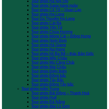
Tour ghép Hà Nội city
Tour ghép Sapa hàng ngày
Tour ghép Cô Tô – Quan Lạn
Tour ghép Hạ Long
Tour Du Thuyền Hạ Long
Tour ghép Cát Bà
Tour ghép Yên Tử
Tour ghép Chùa Hương
Tour ghép Móng Cái – Đông Hưng
Tour ghép Ninh Bình
Tour ghép Hà Giang
Tour ghép Na Hang
Tour ghép hồ Ba Bể – thác Bản Giốc
Tour ghép Mộc Châu
Tour ghép Mù Căng Chải
Tour ghép Mai Châu
Tour ghép Điện Biên
Tour ghép Đông bắc
Tour ghép Tây Bắc
Tour ghép Đông Tây bắc
Tour ghép miền Trung
Tour ghép Bãi Đông – Thanh Hoá
Tour ghép Huế
Tour ghép Đà Nẵng
Tour ghép đảo Lý Sơn