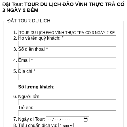
Đặt Tour:
TOUR DU LỊCH ĐẢO VĨNH THỰC TRÀ CỔ
3 NGÀY 2 ĐÊM
ĐẶT TOUR DU LỊCH
Họ và tên quý khách:
*
Số điện thoại
*
Email
*
Địa chỉ
*
Số lượng khách:
Người lớn:
Trẻ em:
Ngày đi Tour:
Tiêu chuẩn dịch vụ: