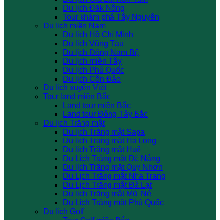
Du lịch Đăk Nông
Tour khám phá Tây Nguyên
Du lịch miền Nam
Du lịch Hồ Chí Minh
Du lịch Vũng Tàu
Du lịch Đông Nam Bộ
Du lịch miền Tây
Du lịch Phú Quốc
Du lịch Côn Đảo
Du lịch xuyên Việt
Tour land miền Bắc
Land tour miền Bắc
Land tour Đông Tây Bắc
Du lịch Trăng mật
Du lịch Trăng mật Sapa
Du lịch Trăng mật Hạ Long
Du lịch Trăng mật Huế
Du Lịch Trăng mật Đà Nẵng
Du lịch Trăng mật Quy Nhơn
Du Lịch Trăng mật Nha Trang
Du Lịch Trăng mật Đà Lạt
Du lịch Trăng mật Mũi Né
Du Lịch Trăng mật Phú Quốc
Du lịch Golf