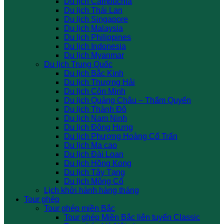
Du lịch Campuchia
Du lịch Thái Lan
Du lịch Singapore
Du lịch Malaysia
Du lịch Philippines
Du lịch Indonesia
Du lịch Myanmar
Du lịch Trung Quốc
Du lịch Bắc Kinh
Du lịch Thượng Hải
Du lịch Côn Minh
Du lịch Quảng Châu – Thẩm Quyến
Du lịch Thành Đô
Du lịch Nam Ninh
Du lịch Đông Hưng
Du lịch Phượng Hoàng Cổ Trấn
Du lịch Ma cao
Du lịch Đài Loan
Du lịch Hồng Kong
Du lịch Tây Tạng
Du lịch Mông Cổ
Lịch khởi hành hàng tháng
Tour ghép
Tour ghép miền Bắc
Tour ghép Miền Bắc liên tuyến Classic