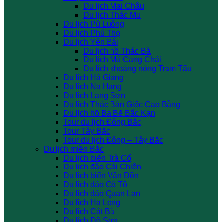
Du lịch Mai Châu
Du lịch Thác Mu
Du lịch Pù Luông
Du lịch Phú Thọ
Du lịch Yên Bái
Du lịch hồ Thác Bà
Du lịch Mù Cang Chải
Du lịch khoáng nóng Trạm Tấu
Du lịch Hà Giang
Du lịch Na Hang
Du lịch Lạng Sơn
Du lịch Thác Bản Giốc Cao Bằng
Du lịch hồ Ba Bể Bắc Kạn
Tour du lịch Đông Bắc
Tour Tây Bắc
Tour du lịch Đông – Tây Bắc
Du lịch miền Bắc
Du lịch biển Trà Cổ
Du lịch đảo Cái Chiên
Du lịch biển Vân Đồn
Du lịch đảo Cô Tô
Du lịch đảo Quan Lạn
Du lịch Hạ Long
Du lịch Cát Bà
Du lịch Đồ Sơn