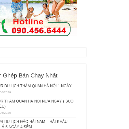
r Ghép Bán Chạy Nhất
R DU LỊCH THĂM QUAN HÀ NỘI 1 NGÀY
06/2026
R THĂM QUAN HÀ NỘI NỬA NGÀY ( BUỔI
ỀU)
06/2026
R DU LỊCH ĐẢO HẢI NAM – HẢI KHẨU –
 Á 5 NGÀY 4 ĐÊM