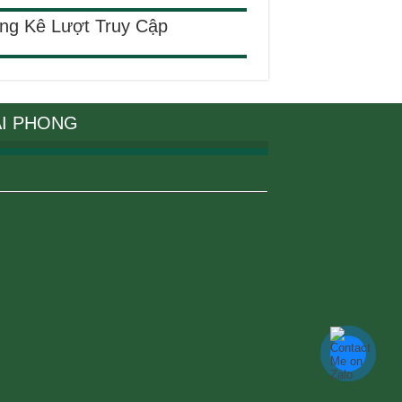
ng Kê Lượt Truy Cập
ẠI PHONG