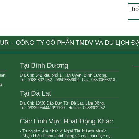
Thố
OUR – CÔNG TY CỔ PHẦN TMDV VÀ DU LỊCH Đ
Tại Bình Dương
uân,
Địa Chỉ: 34B khu phố 1, Tân Uyên, Bình Dương.
Tel: 0988.302.252 - 06503656609. Fax: 06503656618
i.
Tại Đà Lạt
Địa Chỉ: 10/36 Đào Duy Từ, Đà Lạt, Lâm Đồng.
Tel: 0633995444/ 991190 - Hotline: 0988302252
Các Lĩnh Vực Hoạt Động Khác
- Trung tâm Âm Nhạc & Nghệ Thuật Let's Music.
- Nhập khẩu Piano chính hãng và các loại nhạc cụ