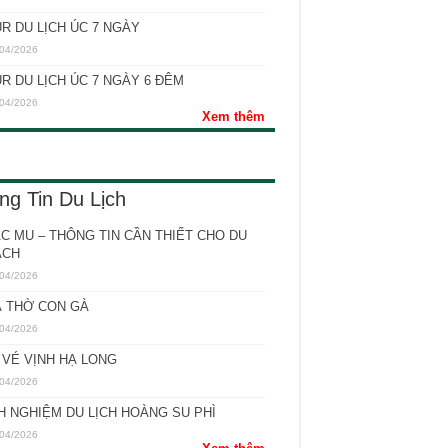
R DU LỊCH ÚC 7 NGÀY
04/2026
R DU LỊCH ÚC 7 NGÀY 6 ĐÊM
04/2026
Xem thêm
ng Tin Du Lịch
C MU – THÔNG TIN CẦN THIẾT CHO DU
ÁCH
04/2026
 THỜ CON GÀ
04/2026
 VÉ VỊNH HẠ LONG
04/2026
H NGHIỆM DU LỊCH HOÀNG SU PHÌ
04/2026