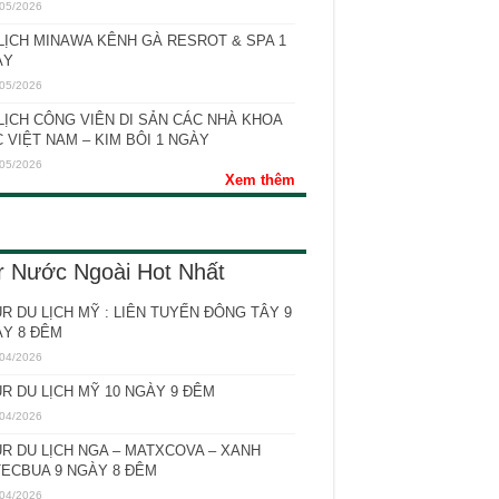
05/2026
LỊCH MINAWA KÊNH GÀ RESROT & SPA 1
ÀY
05/2026
LỊCH CÔNG VIÊN DI SẢN CÁC NHÀ KHOA
 VIỆT NAM – KIM BÔI 1 NGÀY
05/2026
Xem thêm
r Nước Ngoài Hot Nhất
R DU LỊCH MỸ : LIÊN TUYẾN ĐÔNG TÂY 9
Y 8 ĐÊM
04/2026
R DU LỊCH MỸ 10 NGÀY 9 ĐÊM
04/2026
R DU LỊCH NGA – MATXCOVA – XANH
ECBUA 9 NGÀY 8 ĐÊM
04/2026