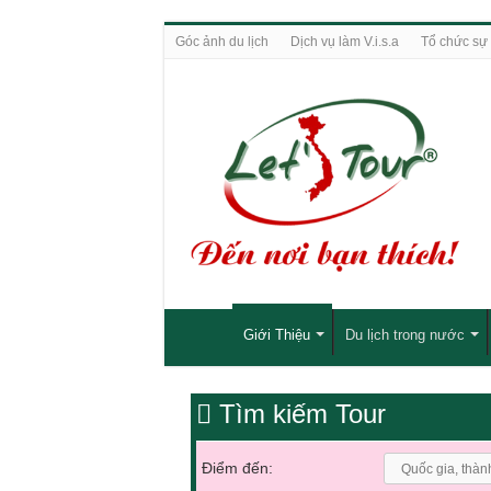
Góc ảnh du lịch
Dịch vụ làm V.i.s.a
Tổ chức sự 
Giới Thiệu
Du lịch trong nước
Tìm kiếm Tour
Điểm đến: