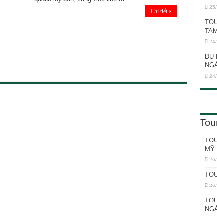
25/
 NGÀY 3 ĐÊM
Chi tiết »
TOU
TAM
24/
DU 
NGÀ
24/
Tou
TOU
MỸ 
26/
TOU
26/
TOU
NGÀ