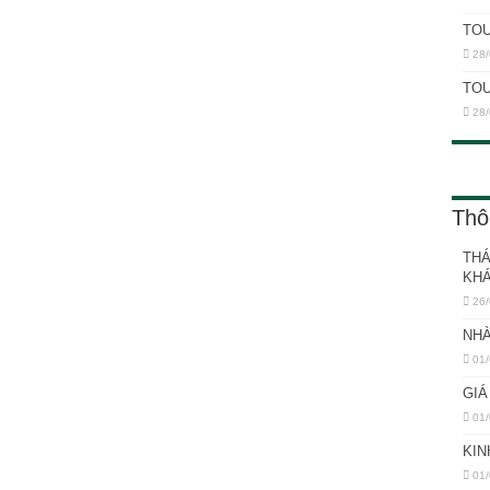
TOU
28/
TOU
28/
Thô
THÁ
KH
26/
NHÀ
01/
GIÁ
01/
KIN
01/