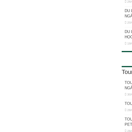
26/
DU 
NG
20/
DU 
HỌC
19/
Tou
TOU
NGÀ
30/
TOU
28/
TOU
PET
28/