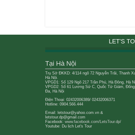
LET'S T
Tại Hà Nội
Trụ Sở ĐKKD: 4/114 ngõ 72 Nguyễn Trãi, Thanh X
Hà Nội.
VPGD1: Số 129 Ngõ 217 Trần Phú, Hà Đông, Hà Nộ
VPGD2: Số 61 Lương Sử C, Quốc Tử Giám, Đống
Đa, Hà Nội
Điện Thoại: 02432006389/ 02432006371
Hotline: 0904.566.444
Email: letstour@yahoo.com.vn &
letstour.dp@gmail.com
Facebook:
www.facebook.com/LetsTour.dp/
Youtube: Du lịch Let's Tour