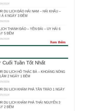
06/2026
R DU LỊCH ĐẢO HẢI NAM – HẢI KHẨU –
 Á 4 NGÀY 3 ĐÊM
06/2026
LỊCH THANH ĐẢO – YÊN ĐÀI – UY HẢI 6
Y 5 ĐÊM
06/2026
Xem thêm
r Cuối Tuần Tốt Nhất
R DU LỊCH HỒ THÁC BÀ – KHOÁNG NÓNG
LÂM 2 NGÀY 1 ĐÊM
05/2026
R DU LỊCH KHÁM PHÁ TÂN TRÀO 1 NGÀY
05/2026
R DU LỊCH KHÁM PHÁ THÁI NGUYÊN 3
Y 2 ĐÊM