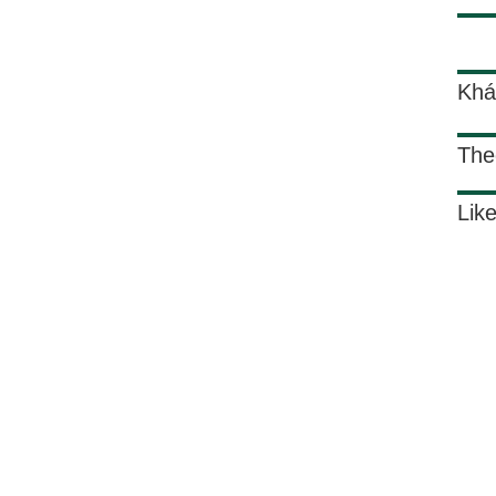
Khá
The
Lik