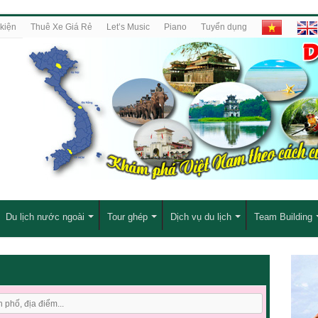
kiện
Thuê Xe Giá Rẻ
Let’s Music
Piano
Tuyển dụng
Du lịch nước ngoài
Tour ghép
Dịch vụ du lịch
Team Building