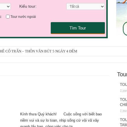
Kiểu tour:
c
Tour nước ngoài
Tìm Tour
 KHÊ CỔ TRẤN – THÔN VĂN BÚT 5 NGÀY 4 ĐÊM
ẢO SƠN – HỘI TRẠCH 4 NGÀY 3 ĐÊM
AM TRUNG QUỐC 3 NGÀY 2 ĐÊM
Tou
H 5 NGÀY 4 ĐÊM
TOU
INH MONO 4 NGÀY 3 ĐÊM
29/
ÀY ( BUỔI SÁNG)
TOU
CHI
I 1 NGÀY
29/
Kính thưa Quý khách! Cuộc sống với biết bao
ÀY ( BUỔI CHIỀU)
TOU
niềm vui và sự lo toan, nhịp sống cứ vội vã vây
ANG – SHANGRI LA 6 NGÀY 5 ĐÊM
TAM
quanh lấy bạn, công việc cho ta …