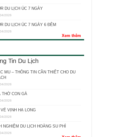
R DU LỊCH ÚC 7 NGÀY
04/2026
R DU LỊCH ÚC 7 NGÀY 6 ĐÊM
04/2026
Xem thêm
ng Tin Du Lịch
C MU – THÔNG TIN CẦN THIẾT CHO DU
ÁCH
04/2026
 THỜ CON GÀ
04/2026
 VÉ VỊNH HẠ LONG
04/2026
H NGHIỆM DU LỊCH HOÀNG SU PHÌ
04/2026