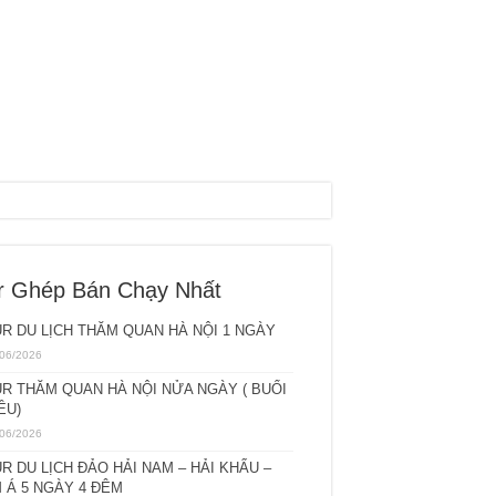
r Ghép Bán Chạy Nhất
R DU LỊCH THĂM QUAN HÀ NỘI 1 NGÀY
06/2026
R THĂM QUAN HÀ NỘI NỬA NGÀY ( BUỔI
ỀU)
06/2026
R DU LỊCH ĐẢO HẢI NAM – HẢI KHẨU –
 Á 5 NGÀY 4 ĐÊM