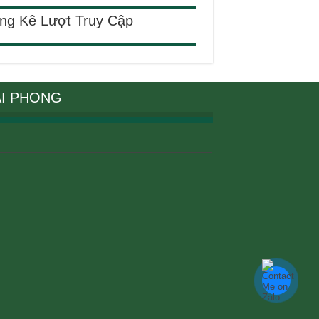
ng Kê Lượt Truy Cập
ẠI PHONG