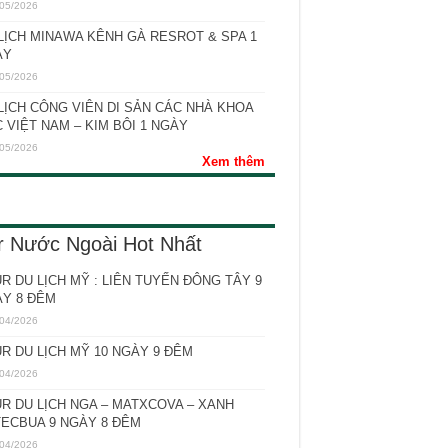
05/2026
LỊCH MINAWA KÊNH GÀ RESROT & SPA 1
ÀY
05/2026
LỊCH CÔNG VIÊN DI SẢN CÁC NHÀ KHOA
 VIỆT NAM – KIM BÔI 1 NGÀY
05/2026
Xem thêm
r Nước Ngoài Hot Nhất
R DU LỊCH MỸ : LIÊN TUYẾN ĐÔNG TÂY 9
Y 8 ĐÊM
04/2026
R DU LỊCH MỸ 10 NGÀY 9 ĐÊM
04/2026
R DU LỊCH NGA – MATXCOVA – XANH
ECBUA 9 NGÀY 8 ĐÊM
04/2026