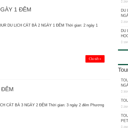
26/
NGÀY 1 ĐÊM
DU 
NG
20/
R DU LỊCH CÁT BÀ 2 NGÀY 1 ĐÊM Thời gian: 2 ngày 1
DU 
HỌC
19/
Chi tiết »
Tou
TOU
NGÀ
2 ĐÊM
30/
TOU
CH CÁT BÀ 3 NGÀY 2 ĐÊM Thời gian: 3 ngày 2 đêm Phương
28/
TOU
PET
28/