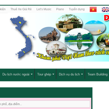
kiện
Thuê Xe Giá Rẻ
Let’s Music
Piano
Tuyển dụng
Du lịch nước ngoài
Tour ghép
Dịch vụ du lịch
Team Building