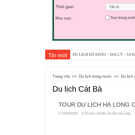
Thời gian:
Khu vực:
Tour trong nướ
Tin mới
DU LỊCH HÀ KHẨU – ĐẠI LÝ – SA
DU LỊCH CÔN MINH – ĐẠI HẢI TH
DU LỊCH CHÂU HỒNG HÀ – VÂN N
Trang chủ
>>
Du lịch trong nước
>>
Du lịch
TOUR DU LỊCH ĐẠI LÝ – CÔN MIN
Du lịch Cát Bà
TOUR DU LỊCH KHÁM PHÁ CÔN M
TOUR THĂM QUAN HÀ NỘI NỬA NG
TOUR DU LỊCH HẠ LONG C
TOUR DU LỊCH THĂM QUAN HÀ NỘ
01/04/2026
Du lịch Cát Bà
,
Du lịch Hạ Long
TOUR THĂM QUAN HÀ NỘI NỬA NG
TOUR DU LỊCH CÔN MINH – LỆ GI