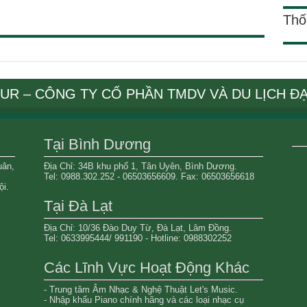
Thố
OUR – CÔNG TY CỔ PHẦN TMDV VÀ DU LỊCH Đ
Tại Bình Dương
uân,
Địa Chỉ: 34B khu phố 1, Tân Uyên, Bình Dương.
Tel: 0988.302.252 - 06503656609. Fax: 06503656618
i.
Tại Đà Lạt
Địa Chỉ: 10/36 Đào Duy Từ, Đà Lạt, Lâm Đồng.
Tel: 0633995444/ 991190 - Hotline: 0988302252
Các Lĩnh Vực Hoạt Động Khác
- Trung tâm Âm Nhạc & Nghệ Thuật Let's Music.
- Nhập khẩu Piano chính hãng và các loại nhạc cụ