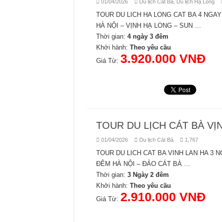
01/04/2026
Du lịch Cát Bà
,
Du lịch Hạ Long
TOUR DU LICH HA LONG CAT BA 4 NGAY
HÀ NỘI – VỊNH HẠ LONG – SUN …
Thời gian:
4 ngày 3 đêm
Khởi hành:
Theo yêu cầu
3.920.000 VNĐ
Giá Từ:
TOUR DU LỊCH CÁT BÀ VỊ
01/04/2026
Du lịch Cát Bà
1,767
TOUR DU LICH CAT BA VINH LAN HA 3 N
ĐÊM HÀ NỘI – ĐẢO CÁT BÀ …
Thời gian:
3 Ngày 2 đêm
Khởi hành:
Theo yêu cầu
2.910.000 VNĐ
Giá Từ: