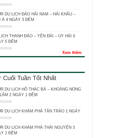
06/2026
R DU LỊCH ĐẢO HẢI NAM – HẢI KHẨU –
 Á 4 NGÀY 3 ĐÊM
06/2026
LỊCH THANH ĐẢO – YÊN ĐÀI – UY HẢI 6
Y 5 ĐÊM
06/2026
Xem thêm
r Cuối Tuần Tốt Nhất
R DU LỊCH HỒ THÁC BÀ – KHOÁNG NÓNG
LÂM 2 NGÀY 1 ĐÊM
05/2026
R DU LỊCH KHÁM PHÁ TÂN TRÀO 1 NGÀY
05/2026
R DU LỊCH KHÁM PHÁ THÁI NGUYÊN 3
Y 2 ĐÊM