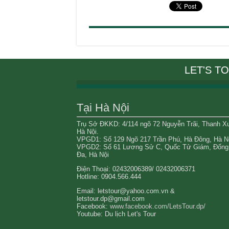
LET'S T
Tại Hà Nội
Trụ Sở ĐKKD: 4/114 ngõ 72 Nguyễn Trãi, Thanh X
Hà Nội.
VPGD1: Số 129 Ngõ 217 Trần Phú, Hà Đông, Hà Nộ
VPGD2: Số 61 Lương Sử C, Quốc Tử Giám, Đống
Đa, Hà Nội
Điện Thoại: 02432006389/ 02432006371
Hotline: 0904.566.444
Email: letstour@yahoo.com.vn &
letstour.dp@gmail.com
Facebook:
www.facebook.com/LetsTour.dp/
Youtube: Du lịch Let's Tour