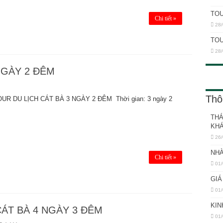
TOU
Chi tiết »
28/
TOU
28/
NGÀY 2 ĐÊM
Thô
R DU LỊCH CÁT BÀ 3 NGÀY 2 ĐÊM Thời gian: 3 ngày 2
THÁ
KH
26/
NHÀ
Chi tiết »
01/
GIÁ
01/
KIN
ÁT BÀ 4 NGÀY 3 ĐÊM
01/