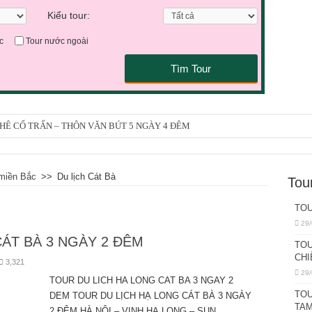
Kiểu tour:
c
Tour nước ngoài
Tìm Tour
 KHÊ CỔ TRẤN – THÔN VĂN BÚT 5 NGÀY 4 ĐÊM
ẢO SƠN – HỘI TRẠCH 4 NGÀY 3 ĐÊM
AM TRUNG QUỐC 3 NGÀY 2 ĐÊM
 miền Bắc
>>
Du lịch Cát Bà
Tou
H 5 NGÀY 4 ĐÊM
TOU
INH MONO 4 NGÀY 3 ĐÊM
29/
ÀY ( BUỔI SÁNG)
ÁT BÀ 3 NGÀY 2 ĐÊM
TOU
CHI
I 1 NGÀY
3,321
29/
TOUR DU LICH HA LONG CAT BA 3 NGAY 2
ÀY ( BUỔI CHIỀU)
TOU
DEM TOUR DU LỊCH HẠ LONG CÁT BÀ 3 NGÀY
ANG – SHANGRI LA 6 NGÀY 5 ĐÊM
TAM
2 ĐÊM HÀ NỘI – VỊNH HẠ LONG – SUN …