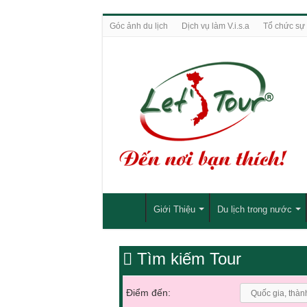
Góc ảnh du lịch
Dịch vụ làm V.i.s.a
Tổ chức sự 
Giới Thiệu
Du lịch trong nước
Tìm kiếm Tour
Điểm đến: