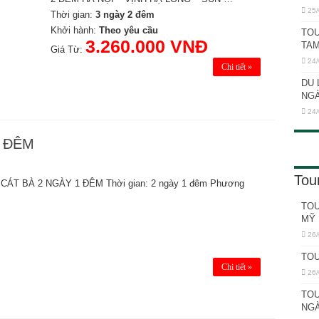
25/
 NGÀY 3 ĐÊM
Thời gian:
3 ngày 2 đêm
Khởi hành:
Theo yêu cầu
TOU
3.260.000 VNĐ
TAM
Giá Từ:
24/
Chi tiết »
DU 
NGÀ
24/
1 ĐÊM
Tou
CÁT BÀ 2 NGÀY 1 ĐÊM Thời gian: 2 ngày 1 đêm Phương
TOU
MỸ 
26/
TOU
Chi tiết »
26/
TOU
NGÀ