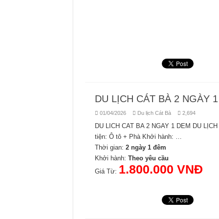
TOUR DU LỊCH CÔN MINH MONO 4
DU LỊCH CÁT BÀ 2 NGÀY 
01/04/2026
Du lịch Cát Bà
2,694
DU LICH CAT BA 2 NGAY 1 DEM DU LỊCH 
tiện: Ô tô + Phà Khởi hành: …
Thời gian:
2 ngày 1 đêm
Khởi hành:
Theo yêu cầu
1.800.000 VNĐ
Giá Từ: