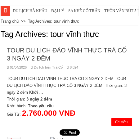
DU LỊCH HÀ KHẨU – ĐẠI LÝ – SA KHÊ CỔ TRẤN – THÔN VĂN BÚT 5
Trang chủ
>>
Tag Archives: tour vĩnh thực
Tag Archives:
tour vĩnh thực
TOUR DU LỊCH ĐẢO VĨNH THỰC TRÀ CỔ
3 NGÀY 2 ĐÊM
01/04/2026
Du lịch biển Trà Cổ
8,824
TOUR DU LICH DAO VINH THUC TRA CO 3 NGAY 2 DEM TOUR
DU LỊCH ĐẢO VĨNH THỰC TRÀ CỔ 3 NGÀY 2 ĐÊM Thời gian: 3
ngày 2 đêm Khởi …
Thời gian:
3 ngày 2 đêm
Khởi hành:
Theo yêu cầu
2.760.000 VNĐ
Giá Từ:
Chi tiết »