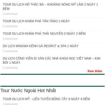
TOUR DU LỊCH HỒ THÁC BÀ – KHOÁNG NÓNG MỸ LÂM 2 NGÀY 1
ĐÊM
26/05/2026
TOUR DU LỊCH KHÁM PHÁ TÂN TRÀO 1 NGÀY
26/05/2026
TOUR DU LỊCH KHÁM PHÁ THÁI NGUYÊN 3 NGÀY 2 ĐÊM
26/05/2026
DU LỊCH MINAWA KÊNH GÀ RESROT & SPA 1 NGÀY
20/05/2026
DU LỊCH CÔNG VIÊN DI SẢN CÁC NHÀ KHOA HỌC VIỆT NAM – KIM
BÔI 1 NGÀY
19/05/2026
Xem thêm
Tour Nước Ngoài Hot Nhất
TOUR DU LỊCH MỸ : LIÊN TUYẾN ĐÔNG TÂY 9 NGÀY 8 ĐÊM
30/04/2026