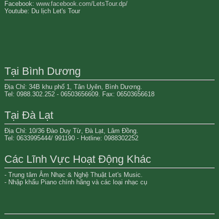
Facebook:
www.facebook.com/LetsTour.dp/
Youtube: Du lịch Let's Tour
Tại Bình Dương
Địa Chỉ: 34B khu phố 1, Tân Uyên, Bình Dương.
Tel: 0988.302.252 - 06503656609. Fax: 06503656618
Tại Đà Lạt
Địa Chỉ: 10/36 Đào Duy Từ, Đà Lạt, Lâm Đồng.
Tel: 0633995444/ 991190 - Hotline: 0988302252
Các Lĩnh Vực Hoạt Động Khác
- Trung tâm Âm Nhạc & Nghệ Thuật Let's Music.
- Nhập khẩu Piano chính hãng và các loại nhạc cụ
Đất nền bình dương
mua bán nhà đất tại bình dương
đất nền thành phố mới bình dương
bất động sản bình dương