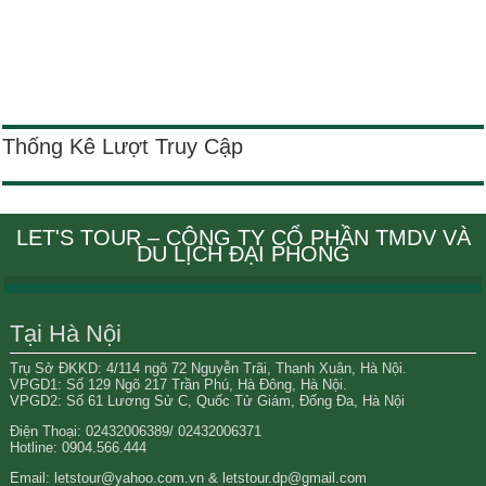
Thống Kê Lượt Truy Cập
LET'S TOUR – CÔNG TY CỔ PHẦN TMDV VÀ
DU LỊCH ĐẠI PHONG
Tại Hà Nội
Trụ Sở ĐKKD: 4/114 ngõ 72 Nguyễn Trãi, Thanh Xuân, Hà Nội.
VPGD1: Số 129 Ngõ 217 Trần Phú, Hà Đông, Hà Nội.
VPGD2: Số 61 Lương Sử C, Quốc Tử Giám, Đống Đa, Hà Nội
Điện Thoại: 02432006389/ 02432006371
Hotline: 0904.566.444
Email: letstour@yahoo.com.vn & letstour.dp@gmail.com