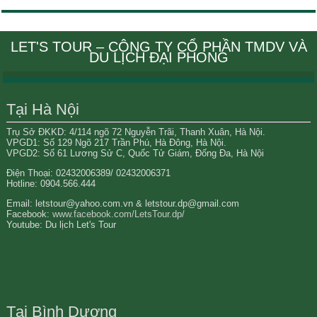
LET'S TOUR – CÔNG TY CỔ PHẦN TMDV VÀ
DU LỊCH ĐẠI PHONG
Tại Hà Nội
Trụ Sở ĐKKD: 4/114 ngõ 72 Nguyễn Trãi, Thanh Xuân, Hà Nội.
VPGD1: Số 129 Ngõ 217 Trần Phú, Hà Đông, Hà Nội.
VPGD2: Số 61 Lương Sử C, Quốc Tử Giám, Đống Đa, Hà Nội
Điện Thoại: 02432006389/ 02432006371
Hotline: 0904.566.444
Email: letstour@yahoo.com.vn & letstour.dp@gmail.com
Facebook:
www.facebook.com/LetsTour.dp/
Youtube: Du lịch Let's Tour
Tại Bình Dương