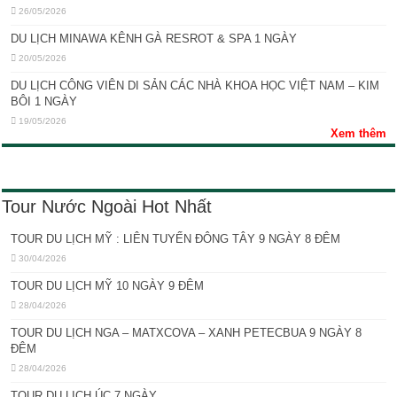
26/05/2026
DU LỊCH MINAWA KÊNH GÀ RESROT & SPA 1 NGÀY
20/05/2026
DU LỊCH CÔNG VIÊN DI SẢN CÁC NHÀ KHOA HỌC VIỆT NAM – KIM
BÔI 1 NGÀY
19/05/2026
Xem thêm
Tour Nước Ngoài Hot Nhất
TOUR DU LỊCH MỸ : LIÊN TUYẾN ĐÔNG TÂY 9 NGÀY 8 ĐÊM
30/04/2026
TOUR DU LỊCH MỸ 10 NGÀY 9 ĐÊM
28/04/2026
TOUR DU LỊCH NGA – MATXCOVA – XANH PETECBUA 9 NGÀY 8
ĐÊM
28/04/2026
TOUR DU LỊCH ÚC 7 NGÀY