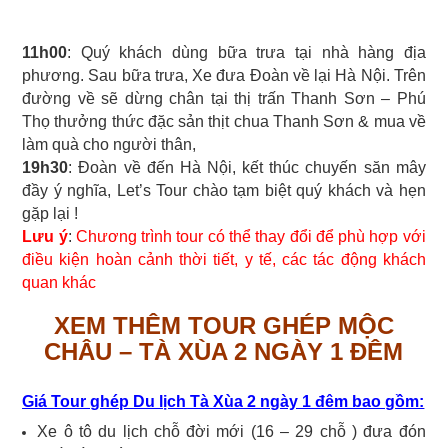
11h00
: Quý khách dùng bữa trưa tại nhà hàng địa
phương. Sau bữa trưa, Xe đưa Đoàn về lại Hà Nội. Trên
đường về sẽ dừng chân tại thị trấn Thanh Sơn – Phú
Thọ thưởng thức đặc sản thịt chua Thanh Sơn & mua về
làm quà cho người thân,
19h30
: Đoàn về đến Hà Nội, kết thúc chuyến săn mây
đầy ý nghĩa, Let’s Tour chào tạm biệt quý khách và hẹn
gặp lại !
Lưu ý
:
Chương trình tour có thể thay đổi để phù hợp với
điều kiện hoàn cảnh thời tiết, y tế, các tác động khách
quan khác
XEM THÊM TOUR GHÉP MỘC
CHÂU – TÀ XÙA 2 NGÀY 1 ĐÊM
Giá Tour ghép Du lịch Tà Xùa 2 ngày 1 đêm bao gồm:
Xe ô tô du lịch chỗ đời mới (16 – 29 chỗ ) đưa đón