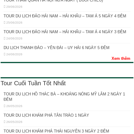
TOUR THĂM QUAN HÀ NỘI NỬA NGÀY ( BUỔI CHIỀU)
29/06/2026
TOUR DU LỊCH ĐẢO HẢI NAM – HẢI KHẨU – TAM Á 5 NGÀY 4 ĐÊM
25/06/2026
TOUR DU LỊCH ĐẢO HẢI NAM – HẢI KHẨU – TAM Á 4 NGÀY 3 ĐÊM
24/06/2026
DU LỊCH THANH ĐẢO – YÊN ĐÀI – UY HẢI 6 NGÀY 5 ĐÊM
24/06/2026
Xem thêm
Tour Cuối Tuần Tốt Nhất
TOUR DU LỊCH HỒ THÁC BÀ – KHOÁNG NÓNG MỸ LÂM 2 NGÀY 1
ĐÊM
26/05/2026
TOUR DU LỊCH KHÁM PHÁ TÂN TRÀO 1 NGÀY
26/05/2026
TOUR DU LỊCH KHÁM PHÁ THÁI NGUYÊN 3 NGÀY 2 ĐÊM