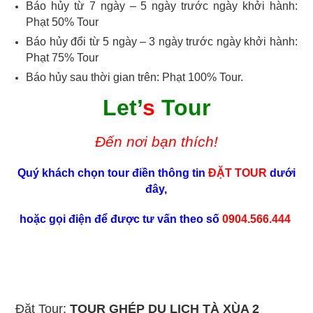
Báo hủy từ 7 ngày – 5 ngày trước ngày khởi hành:
Phạt 50% Tour
Báo hủy đổi từ 5 ngày – 3 ngày trước ngày khởi hành:
Phạt 75% Tour
Báo hủy sau thời gian trên: Phạt 100% Tour.
Let’
s
Tour
Đến nơi bạn thích!
Quý khách
chọn tour
điền thông tin
ĐẶT TOUR
dưới
đây,
hoặc gọi điện để được tư vấn theo số
0904.566.444
Tour ghep Du lich Ta Xua 2 ngay 1 dem, Tour ghep Du lich Ta Xua 2 ngay 1 dem, Tour ghep Du lich Ta Xua 2 ngay 1 dem,
Tour ghep Du lich Ta Xua 2 ngay 1 dem, Tour ghep Du lich Ta Xua 2 ngay 1 dem, Tour ghep Du lich Ta Xua 2 ngay 1 dem,
Tour ghep Du lich Ta Xua 2 ngay 1 dem, Tour ghep Du lich Ta Xua 2 ngay 1 dem, Tour ghep Du lich Ta Xua 2 ngay 1 dem,
Tour ghep Du lich Ta Xua 2 ngay 1 dem, Tour ghep Du lich Ta Xua 2 ngay 1 dem, Tour ghep Du lich Ta Xua 2 ngay 1 dem,
Tour ghep Du lich Ta Xua 2 ngay 1 dem
Đặt Tour:
TOUR GHÉP DU LỊCH TÀ XÙA 2