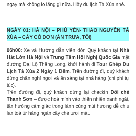
ngay mà không lo lắng gì nữa. Hãy du lịch Tà Xùa nhé.
NGÀY 01: HÀ NỘI – PHÙ YÊN- THẢO NGUYÊN TÀ
XÙA – CÂY CÔ ĐƠN (ĂN TRƯA, TỐI)
06h00
: Xe và Hướng dẫn viên đón Quý khách tại
Nhà
Hát Lớn Hà Nội
và
Trung Tâm Hội Nghị Quốc Gia
mặt
đường Đại Lộ Thăng Long, khởi hành đi
Tour Ghép Du
Lịch Tà Xùa 2 Ngày 1 Đêm
. Trên đường đi, quý khách
dừng chân nghỉ ngơi và ăn sáng tại nhà hàng (chi phí tự
túc).
Trên đường đi, quý khách dừng lại checkin
Đồi chè
Thanh Sơn
– được hoà mình vào thiên nhiên xanh ngát,
tận hưởng cảm giác trong lành cùng mùi hương dễ chịu
lan toả từ hàng ngàn cây chè tươi mát.