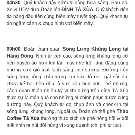
04h30
: Quý khách dậy sớm & dùng bữa sáng. Sau đó,
Xe & HDV đưa Đoàn lên
ĐỈNH TÀ XÙA
. Quý khách đón
tia nắng đầu tiên cùng biển mây tuyệt đẹp. Quý khách tự
do ngắm cảnh & chụp hình với biển mây.
09h00
: Đoàn tham quan
Sống Lưng Khủng Long tại
Háng Đồng
. Nhìn từ trên cao, sống lưng khủng long trở
nên huyền ảo hơn khi làn mây nhẹ trôi lãng đãng cùng
những cơn gió mát lạnh sáng tinh sương. Đường trên
sống lưng rộng chỉ chừng 1m với độ dốc gắt sỏi đá,
chưa kể hai bên đều là vực sâu hun hút. Thế nhưng,
cảnh quan thiên nhiên kỳ vĩ khi đứng trên đỉnh Tà Xùa
thực sự là món quà cho những ai chinh phục được cung
đường này. Quý khách tự do chụp ảnh và check-in tại
sống lưng khủng long. Ngoài ra, Đoàn có thể ghé
Thào
Coffee Tà Xùa
thưởng thức tách cà phê nóng hổi & dõi
mắt nhìn ra núi đồi hùng vĩ xung quanh (chi phí tự túc).