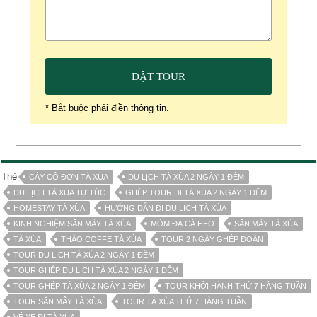
* Bắt buộc phải điền thông tin.
Thẻ
CÂY CÔ ĐƠN TÀ XÙA
DU LỊCH TÀ XÙA 2 NGÀY 1 ĐÊM
DU LỊCH TÀ XÙA TỰ TÚC
GHÉP TOUR ĐI TÀ XÙA 2 NGÀY 1 ĐÊM
HOMESTAY TÀ XÙA
HƯỚNG DẪN ĐI DU LỊCH TÀ XÙA
KINH NGHIỆM SĂN MÂY TÀ XÙA
MỎM ĐÁ CÁ HEO
SĂN MÂY TÀ XÙA
TÀ XÙA
THÀO COFFE TÀ XÙA
TOUR 2 NGÀY GHÉP ĐOÀN
TOUR DU LỊCH TÀ XÙA 2 NGÀY 1 ĐÊM
TOUR GHÉP DU LỊCH TÀ XÙA 2 NGÀY 1 ĐÊM
TOUR GHÉP TÀ XÙA 2 NGÀY 1 ĐÊM
TOUR KHỞI HÀNH THỨ 7 HÀNG TUẦN
TOUR SĂN MÂY TÀ XÙA
TOUR TÀ XÙA THỨ 7 HÀNG TUẦN