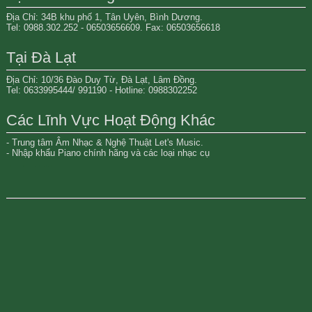
Địa Chỉ: 34B khu phố 1, Tân Uyên, Bình Dương.
Tel: 0988.302.252 - 06503656609. Fax: 06503656618
Tại Đà Lạt
Địa Chỉ: 10/36 Đào Duy Từ, Đà Lạt, Lâm Đồng.
Tel: 0633995444/ 991190 - Hotline: 0988302252
Các Lĩnh Vực Hoạt Động Khác
- Trung tâm Âm Nhạc & Nghệ Thuật Let's Music.
- Nhập khẩu Piano chính hãng và các loại nhạc cụ
Đất nền bình dương
mua bán nhà đất tại bình dương
đất nền thành phố mới bình dương
bất động sản bình dương