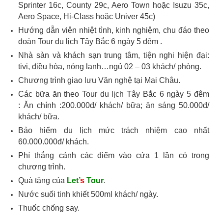
Sprinter 16c, County 29c, Aero Town hoặc Isuzu 35c,
Aero Space, Hi-Class hoặc Univer 45c)
Hướng dẫn viên nhiệt tình, kinh nghiệm, chu đáo theo
đoàn Tour du lịch Tây Bắc 6 ngày 5 đêm .
Nhà sàn và khách sạn trung tâm, tiện nghi hiện đại:
tivi, điều hòa, nóng lạnh…ngủ 02 – 03 khách/ phòng.
Chương trình giao lưu Văn nghệ tại Mai Châu.
Các bữa ăn theo Tour du lịch Tây Bắc 6 ngày 5 đêm
: Ăn chính :200.000đ/ khách/ bữa; ăn sáng 50.000đ/
khách/ bữa.
Bảo hiểm du lịch mức trách nhiệm cao nhất
60.000.000đ/ khách.
Phí thắng cảnh các điểm vào cửa 1 lần có trong
chương trình.
Quà tặng của
Let’
s
Tour
.
Nước suối tinh khiết 500ml khách/ ngày.
Thuốc chống say.