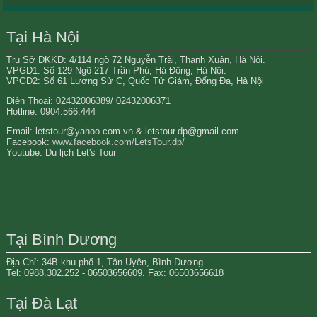
Tại Hà Nội
Trụ Sở ĐKKD: 4/114 ngõ 72 Nguyễn Trãi, Thanh Xuân, Hà Nội.
VPGD1: Số 129 Ngõ 217 Trần Phú, Hà Đông, Hà Nội.
VPGD2: Số 61 Lương Sử C, Quốc Tử Giám, Đống Đa, Hà Nội
Điện Thoại: 02432006389/ 02432006371
Hotline: 0904.566.444
Email: letstour@yahoo.com.vn & letstour.dp@gmail.com
Facebook:
www.facebook.com/LetsTour.dp/
Youtube: Du lịch Let's Tour
Tại Bình Dương
Địa Chỉ: 34B khu phố 1, Tân Uyên, Bình Dương.
Tel: 0988.302.252 - 06503656609. Fax: 06503656618
Tại Đà Lạt