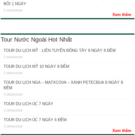
BÔI 1 NGÀY
19/05/2026
Xem thêm
Tour Nước Ngoài Hot Nhất
TOUR DU LỊCH MỸ : LIÊN TUYẾN ĐÔNG TÂY 9 NGÀY 8 ĐÊM
30/04/2026
TOUR DU LỊCH MỸ 10 NGÀY 9 ĐÊM
28/04/2026
TOUR DU LỊCH NGA – MATXCOVA – XANH PETECBUA 9 NGÀY 8
ĐÊM
28/04/2026
TOUR DU LỊCH ÚC 7 NGÀY
28/04/2026
TOUR DU LỊCH ÚC 7 NGÀY 6 ĐÊM
28/04/2026
Xem thêm