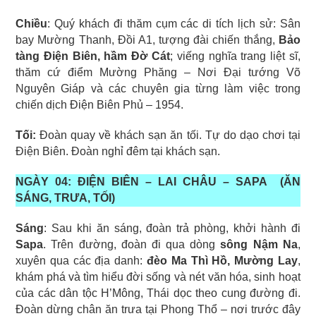
TOUR DU LICH TAY BAC 6 NGAY 5 DEM
Chiều
: Quý khách đi thăm cụm các di tích lịch sử: Sân
bay Mường Thanh, Đồi A1, tượng đài chiến thắng,
Bảo
tàng Điện Biên, hầm Đờ Cát
; viếng nghĩa trang liệt sĩ,
thăm cứ điểm Mường Phăng – Nơi Đại tướng Võ
Nguyên Giáp và các chuyên gia từng làm việc trong
chiến dịch Điện Biên Phủ – 1954.
Tối:
Đoàn quay về khách sạn ăn tối. Tự do dạo chơi tại
Điện Biên. Đoàn nghỉ đêm tại khách sạn.
NGÀY 04: ĐIỆN BIÊN – LAI CHÂU – SAPA (ĂN
SÁNG, TRƯA, TỐI)
Sáng
: Sau khi ăn sáng, đoàn trả phòng, khởi hành đi
Sapa
. Trên đường, đoàn đi qua dòng
sông Nậm Na
,
xuyên qua các địa danh:
đèo Ma Thì Hồ, Mường Lay
,
khám phá và tìm hiểu đời sống và nét văn hóa, sinh hoạt
của các dân tộc H’Mông, Thái dọc theo cung đường đi.
Đoàn dừng chân ăn trưa tại Phong Thổ – nơi trước đây