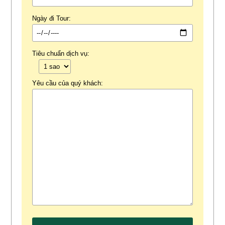
Ngày đi Tour:
Tiêu chuẩn dịch vụ:
Yêu cầu của quý khách: