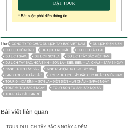
* Bắt buộc phải điền thông tin.
Thẻ
CÔNG TY TỔ CHỨC DU LỊCH TÂY BẮC VIỆT NAM
DU LỊCH ĐIỆN BIÊN
DU LỊCH HÒA BÌNH
DU LỊCH LAI CHÂU
DU LỊCH LÀO CAI
DU LỊCH SAPA
DU LỊCH SƠN LA
DU LỊCH TÂY BẮC VIỆT NAM
DU LỊCH TÂY BẮC: HOÀ BÌNH – SƠN LA – ĐIỆN BIÊN – LAI CHÂU – SAPA 6 NGÀY
HÀNH TRÌNH TÂY BẮC
KINH NGHIỆM DU LỊCH TÂY BẮC
LAND TOUR ĐI TÂY BẮC
TOUR DU LỊCH TÂY BẮC CHO KHÁCH MIỀN NAM
TOUR ĐI HOÀ BÌNH – SƠN LA – ĐIỆN BIÊN – LAI CHÂU – SAPA 6 NGÀY
TOUR ĐI TÂY BẮC 6 NGÀY
TOUR ĐÓN TỪ SÂN BAY NỘI BÀI
TOUR TÂY BẮC GIÁ RẺ
Bài viết liên quan
TOUR DU LỊCH TÂY BẮC 5 NGÀY 4 ĐÊM