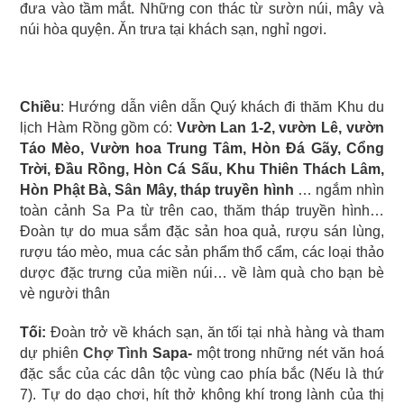
đưa vào tầm mắt. Những con thác từ sườn núi, mây và
núi hòa quyện. Ăn trưa tại khách sạn, nghỉ ngơi.
TOUR DU LICH TAY BAC 6 NGAY 5 DEM
Chiều
: Hướng dẫn viên dẫn Quý khách đi thăm Khu du
lịch Hàm Rồng gồm có:
Vườn Lan 1-2, vườn Lê, vườn
Táo Mèo, Vườn hoa Trung Tâm, Hòn Đá Gãy, Cổng
Trời, Đầu Rồng, Hòn Cá Sấu, Khu Thiên Thách Lâm,
Hòn Phật Bà, Sân Mây, tháp truyền hình
… ngắm nhìn
toàn cảnh Sa Pa từ trên cao, thăm tháp truyền hình…
Đoàn tự do mua sắm đặc sản hoa quả, rượu sán lùng,
rượu táo mèo, mua các sản phẩm thổ cẩm, các loại thảo
dược đặc trưng của miền núi… về làm quà cho bạn bè
vè người thân
Tối:
Đoàn trở về khách sạn, ăn tối tại nhà hàng và tham
dự phiên
Chợ Tình
Sapa-
một trong những nét văn hoá
đặc sắc của các dân tộc vùng cao phía bắc (Nếu là thứ
7). Tự do dạo chơi, hít thở không khí trong lành của thị