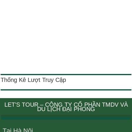
Thống Kê Lượt Truy Cập
LET'S TOUR – CÔNG TY CỔ PHẦN TMDV VÀ
DU LỊCH ĐẠI PHONG
Tại Hà Nội