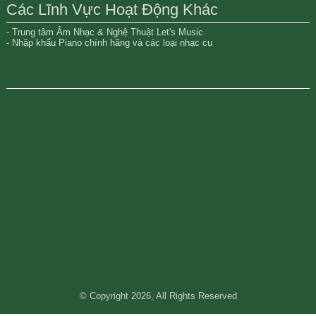
Các Lĩnh Vực Hoạt Động Khác
- Trung tâm Âm Nhạc & Nghệ Thuật Let's Music.
- Nhập khẩu Piano chính hãng và các loại nhạc cụ
Đất nền bình dương
mua bán nhà đất tại bình dương
đất nền thành phố mới bình dương
bất động sản bình dương
© Copyright 2026, All Rights Reserved