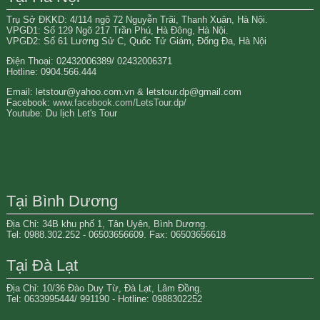
Trụ Sở ĐKKD: 4/114 ngõ 72 Nguyễn Trãi, Thanh Xuân, Hà Nội.
VPGD1: Số 129 Ngõ 217 Trần Phú, Hà Đông, Hà Nội.
VPGD2: Số 61 Lương Sử C, Quốc Tử Giám, Đống Đa, Hà Nội
Điện Thoại: 02432006389/ 02432006371
Hotline: 0904.566.444
Email: letstour@yahoo.com.vn & letstour.dp@gmail.com
Facebook:
www.facebook.com/LetsTour.dp/
Youtube: Du lịch Let's Tour
Tại Bình Dương
Địa Chỉ: 34B khu phố 1, Tân Uyên, Bình Dương.
Tel: 0988.302.252 - 06503656609. Fax: 06503656618
Tại Đà Lạt
Địa Chỉ: 10/36 Đào Duy Từ, Đà Lạt, Lâm Đồng.
Tel: 0633995444/ 991190 - Hotline: 0988302252