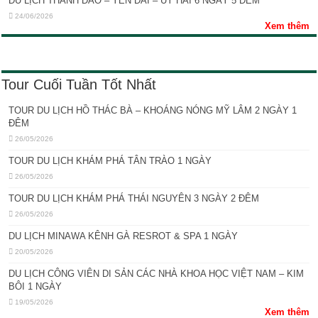
DU LỊCH THANH ĐẢO – YÊN ĐÀI – UY HẢI 6 NGÀY 5 ĐÊM
24/06/2026
Xem thêm
Tour Cuối Tuần Tốt Nhất
TOUR DU LỊCH HỒ THÁC BÀ – KHOÁNG NÓNG MỸ LÂM 2 NGÀY 1
ĐÊM
26/05/2026
TOUR DU LỊCH KHÁM PHÁ TÂN TRÀO 1 NGÀY
26/05/2026
TOUR DU LỊCH KHÁM PHÁ THÁI NGUYÊN 3 NGÀY 2 ĐÊM
26/05/2026
DU LỊCH MINAWA KÊNH GÀ RESROT & SPA 1 NGÀY
20/05/2026
DU LỊCH CÔNG VIÊN DI SẢN CÁC NHÀ KHOA HỌC VIỆT NAM – KIM
BÔI 1 NGÀY
19/05/2026
Xem thêm