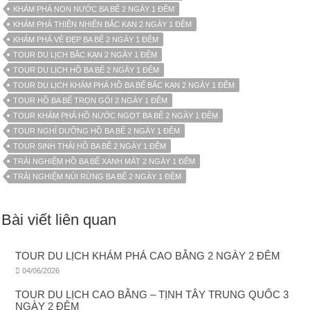
KHÁM PHÁ NON NƯỚC BA BỂ 2 NGÀY 1 ĐÊM
KHÁM PHÁ THIÊN NHIÊN BẮC KẠN 2 NGÀY 1 ĐÊM
KHÁM PHÁ VẺ ĐẸP BA BỂ 2 NGÀY 1 ĐÊM
TOUR DU LỊCH BẮC KẠN 2 NGÀY 1 ĐÊM
TOUR DU LỊCH HỒ BA BỂ 2 NGÀY 1 ĐÊM
TOUR DU LỊCH KHÁM PHÁ HỒ BA BỂ BẮC KẠN 2 NGÀY 1 ĐÊM
TOUR HỒ BA BỂ TRỌN GÓI 2 NGÀY 1 ĐÊM
TOUR KHÁM PHÁ HỒ NƯỚC NGỌT BA BỂ 2 NGÀY 1 ĐÊM
TOUR NGHỈ DƯỠNG HỒ BA BỂ 2 NGÀY 1 ĐÊM
TOUR SINH THÁI HỒ BA BỂ 2 NGÀY 1 ĐÊM
TRẢI NGHIỆM HỒ BA BỂ XANH MÁT 2 NGÀY 1 ĐÊM
TRẢI NGHIỆM NÚI RỪNG BA BỂ 2 NGÀY 1 ĐÊM
Bài viết liên quan
TOUR DU LỊCH KHÁM PHÁ CAO BẰNG 2 NGÀY 2 ĐÊM
04/06/2026
TOUR DU LỊCH CAO BẰNG – TỊNH TÂY TRUNG QUỐC 3
NGÀY 2 ĐÊM