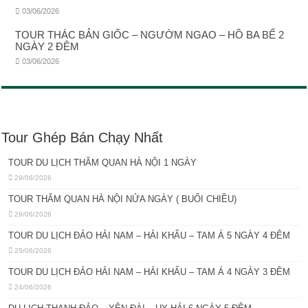
03/06/2026
TOUR THÁC BẢN GIỐC – NGƯỜM NGAO – HỒ BA BỂ 2
NGÀY 2 ĐÊM
03/06/2026
Tour Ghép Bán Chạy Nhất
TOUR DU LỊCH THĂM QUAN HÀ NỘI 1 NGÀY
29/06/2026
TOUR THĂM QUAN HÀ NỘI NỬA NGÀY ( BUỔI CHIỀU)
29/06/2026
TOUR DU LỊCH ĐẢO HẢI NAM – HẢI KHẨU – TAM Á 5 NGÀY 4 ĐÊM
25/06/2026
TOUR DU LỊCH ĐẢO HẢI NAM – HẢI KHẨU – TAM Á 4 NGÀY 3 ĐÊM
24/06/2026