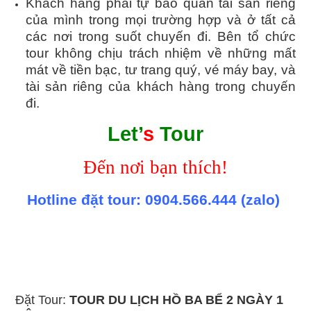
Khách hàng phải tự bảo quản tài sản riêng
của mình trong mọi trường hợp và ở tất cả
các nơi trong suốt chuyến đi. Bên tổ chức
tour không chịu trách nhiệm về những mất
mát về tiền bạc, tư trang quý, vé máy bay, và
tài sản riêng của khách hàng trong chuyến
đi.
Let’
s
Tour
Đến nơi bạn thích!
Hotline đặt tour:
0904.566.444
(zalo)
Tour Du lịch Hồ Ba Bể 2 ngày 1 đêm,
Tour Du lịch Hồ Ba Bể 2 ngày 1 đêm,
Tour Du lịch Hồ Ba Bể 2 ngày 1
đêm,
Tour Du lịch Hồ Ba Bể 2 ngày 1 đêm,
Tour Du lịch Hồ Ba Bể 2 ngày 1 đêm,
Tour Du lịch Hồ Ba Bể 2 ngày
1 đêm,
Tour Du lịch Hồ Ba Bể 2 ngày 1 đêm,
Tour Du lịch Hồ Ba Bể 2 ngày 1 đêm,
Tour Du lịch Hồ Ba Bể 2
ngày 1 đêm,
Tour Du lịch Hồ Ba Bể 2 ngày 1 đêm,
Tour Du lịch Hồ Ba Bể 2 ngày 1 đêm,
Tour Du lịch Hồ Ba Bể
2 ngày 1 đêm,
Tour Du lịch Hồ Ba Bể 2 ngày 1 đêm,
Tour Du lịch Hồ Ba Bể 2 ngày 1 đêm,
Tour Du lịch Hồ Ba
Bể 2 ngày 1 đêm,
Tour Du lịch Hồ Ba Bể 2 ngày 1 đêm,
Đặt Tour:
TOUR DU LỊCH HỒ BA BỂ 2 NGÀY 1