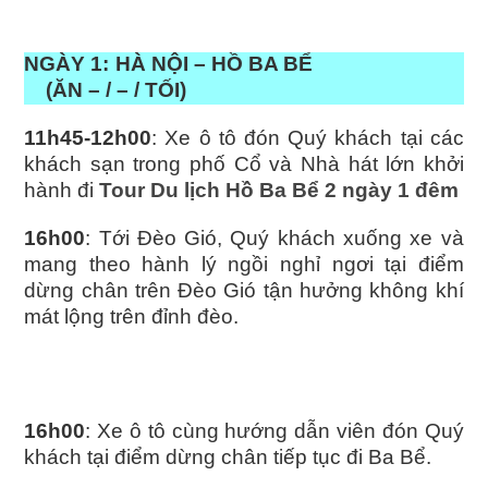
TOUR DU LỊCH KHÁM PHÁ HỒ BA BỂ BẮC KẠN 2 NGÀY 1 ĐÊM
NGÀY 1: HÀ NỘI – HỒ BA BỂ
(ĂN – / – / TỐI)
11h45-12h00
: Xe ô tô đón Quý khách tại các
khách sạn trong phố Cổ và Nhà hát lớn khởi
hành đi
Tour Du lịch Hồ Ba Bể 2 ngày 1 đêm
16h00
: Tới Đèo Gió, Quý khách xuống xe và
mang theo hành lý ngồi nghỉ ngơi tại điểm
dừng chân trên Đèo Gió tận hưởng không khí
mát lộng trên đỉnh đèo.
TOUR DU LỊCH KHÁM PHÁ HỒ BA BỂ BẮC KẠN 2 NGÀY 1 ĐÊM
16h00
: Xe ô tô cùng hướng dẫn viên đón Quý
khách tại điểm dừng chân tiếp tục đi Ba Bể.