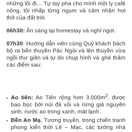
những lối đi… Tự tay pha cho mình một ly café
nóng, tôi nhấp từng ngụm và cảm nhận hơi
thở của đất trời.
06h30:
Ăn sáng tại homestay và nghỉ ngơi.
07h30
: Hướng dẫn viên cùng Quý khách bách
bộ ra bến thuyền Pác Ngòi và lên thuyền vừa
ngồi thư giãn và tự do chụp hình và ghé thăm
các điểm sau:
TOUR DU LỊCH KHÁM PHÁ HỒ BA BỂ BẮC KẠN 2 NGÀY 1 ĐÊM
2
Ao tiên:
Ao Tiên rộng hơn 3.000m
, được
bao bọc bởi núi đá vôi và rừng già nguyên
sinh, nước ao trong xanh, mát lạnh.
Đền An Mạ
, Tương truyền, trong chiến tranh
phong kiến thời Lê – Mạc, các tướng nhà