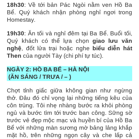
18h30
: Về tới bản Pác Ngòi nằm ven Hồ Ba
Bể. Quý khách nhận phòng nghỉ ngơi trong
Homestay.
19h30
: Ăn tối và nghỉ đêm tại Ba Bể. Buổi tối,
Quý khách có thể lựa chọn
giao lưu văn
nghệ
, đốt lửa trại hoặc nghe
biểu diễn hát
Then
của người Tày (chi phí tự túc).
NGÀY 2: HỒ BA BỂ – HÀ NỘI
(ĂN SÁNG / TRƯA / – )
Chợt tỉnh giấc giữa không gian như ngừng
thở. Đâu đó chỉ vọng lại những tiếng kêu của
côn trùng. Tôi nhẹ nhàng bước ra khỏi phòng
ngủ và bước tìm tới trước ban công. Sững sờ
trước vẻ đẹp mộc mạc và huyền bí của Hồ Ba
Bể với những màn sương mờ bảng lảng khắp
mặt hồ, trên những ngọn cây và che lấp cả