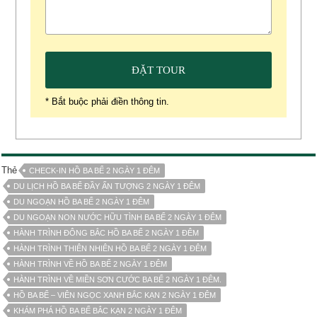
* Bắt buộc phải điền thông tin.
Thẻ
CHECK-IN HỒ BA BỂ 2 NGÀY 1 ĐÊM
DU LỊCH HỒ BA BỂ ĐẦY ẤN TƯỢNG 2 NGÀY 1 ĐÊM
DU NGOẠN HỒ BA BỂ 2 NGÀY 1 ĐÊM
DU NGOẠN NON NƯỚC HỮU TÌNH BA BỂ 2 NGÀY 1 ĐÊM
HÀNH TRÌNH ĐÔNG BẮC HỒ BA BỂ 2 NGÀY 1 ĐÊM
HÀNH TRÌNH THIÊN NHIÊN HỒ BA BỂ 2 NGÀY 1 ĐÊM
HÀNH TRÌNH VỀ HỒ BA BỂ 2 NGÀY 1 ĐÊM
HÀNH TRÌNH VỀ MIỀN SƠN CƯỚC BA BỂ 2 NGÀY 1 ĐÊM.
HỒ BA BỂ – VIÊN NGỌC XANH BẮC KẠN 2 NGÀY 1 ĐÊM
KHÁM PHÁ HỒ BA BỂ BẮC KẠN 2 NGÀY 1 ĐÊM