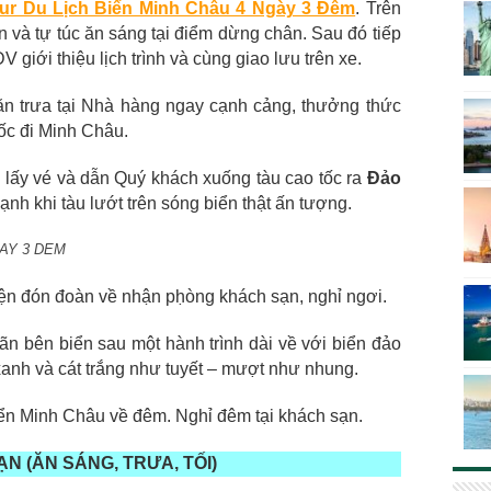
ur Du Lịch Biển Minh Châu 4 Ngày 3 Đêm
. Trên
 và tự túc ăn sáng tại điểm dừng chân. Sau đó tiếp
giới thiệu lịch trình và cùng giao lưu trên xe.
ăn trưa tại Nhà hàng ngay cạnh cảng, thưởng thức
tốc đi Minh Châu.
 lấy vé và dẫn Quý khách xuống tàu cao tốc ra
Đảo
ạnh khi tàu lướt trên sóng biển thật ấn tượng.
 3 DEM
n đón đoàn về nhận pḥòng khách sạn, nghỉ ngơi.
iãn bên biển sau một hành trình dài về với biển đảo
xanh và cát trắng như tuyết – mượt như nhung.
iển Minh Châu về đêm. Nghỉ đêm tại khách sạn.
N (ĂN SÁNG, TRƯA, TỐI)