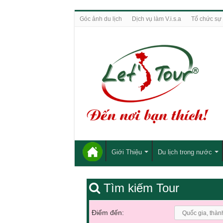
Góc ảnh du lịch
Dịch vụ làm V.i.s.a
Tổ chức sự 
Giới Thiệu
Du lịch trong nước
Tìm kiếm Tour
Điểm đến: