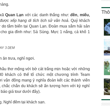
hàng.
Thô
 xã
Quan Lạn
với các danh thắng như:
đền, miếu,
được xếp hạng di tích lịch sử văn hoá
. Quý khách
ự do tắm biển tại Quan Lạn. Đoàn mua sắm hải sản
 cho gia đình như: Sá Sùng. Mực 1 nắng, cá khô 1
 3 DEM
 ăn trưa, nghỉ ngơi.
hâu thơ mộng với bờ cát trắng mịn hoặc với những
30 khách có thể tổ chức một chương trình Team
hơi vận động mang ý nghĩa đoàn kết các thành viên
, chắc chắn du khách sẽ ấn tượng hơn với kỳ nghỉ
 báo giá tour dưới đây).
g. Nghỉ đêm tại khách sạn.