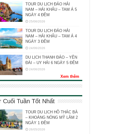
TOUR DU LỊCH ĐẢO HẢI
NAM – HẢI KHẨU – TAM Á 5
NGÀY 4 ĐÊM
25/06/2026
TOUR DU LỊCH ĐẢO HẢI
NAM – HẢI KHẨU – TAM Á 4
NGÀY 3 ĐÊM
24/06/2026
DU LỊCH THANH ĐẢO – YÊN
ĐÀI – UY HẢI 6 NGÀY 5 ĐÊM
24/06/2026
Xem thêm
r Cuối Tuần Tốt Nhất
TOUR DU LỊCH HỒ THÁC BÀ
– KHOÁNG NÓNG MỸ LÂM 2
NGÀY 1 ĐÊM
26/05/2026