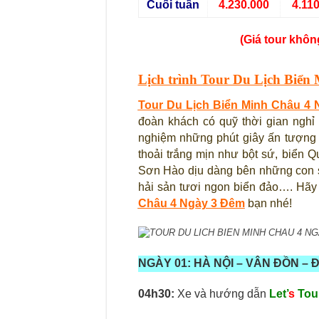
Cuối tuần
4.230.000
4.11
(Giá tour không
Lịch trình Tour Du Lịch Biển
Tour Du Lịch Biển Minh Châu 4
đoàn khách có quỹ thời gian nghỉ
nghiệm những phút giây ấn tượng 
thoải trắng mịn như bột sứ, biển Q
Sơn Hào dịu dàng bên những con s
hải sản tươi ngon biển đảo…. Hã
Châu 4 Ngày 3 Đêm
bạn nhé!
TOUR DU LICH BIEN MINH CHAU 4 NGAY
NGÀY 01: HÀ NỘI –
VÂN ĐỒN – 
04h30
:
Xe và hướng dẫn
Let’
s
Tou