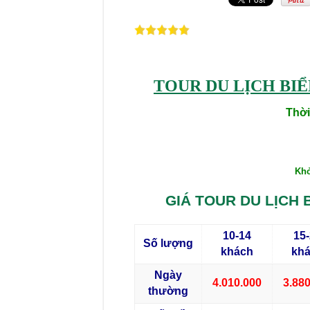
88TOUR D
TOUR DU LỊCH BIỂ
Thời
Khở
GIÁ TOUR DU LỊCH 
10-14
15
Số lượng
khách
kh
Ngày
4.010.000
3.88
thường