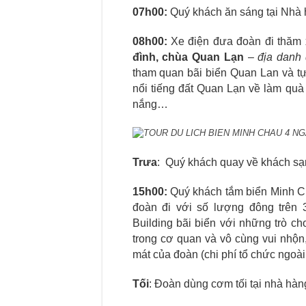
07h00
:
Quý khách ăn sáng tại Nhà 
08h00
:
Xe điện đưa đoàn đi thăm
đ́ình, chùa Quan Lạn
–
địa danh
tham quan bãi biển Quan Lan và t
nổi tiếng đất Quan Lạn về làm quà
nắng…
TOUR DU LICH BIEN MINH CHAU 4 NGAY
Trưa
: Quý khách quay về khách sạn
15h00
:
Quý khách tắm biển Minh C
đoàn đi với số lượng đông trên 
Building bãi biển với những trò c
trong cơ quan và vô cùng vui nhộn
mát của đoàn (chi phí tổ chức ngoài
Tối
: Đoàn dùng cơm tối tại nhà hàn