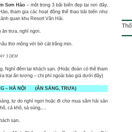
ắm Sơn Hào
– một trong 3 bãi biển đẹp tại nơi đây,
Hào, tham gia các hoạt động thể thao bãi biển như
ảnh quan khu Resort Vân Hải.
ăn trưa, nghỉ ngơi.
Thố
âu thơ mộng với bờ cát trắng mịn.
 3 DEM
ng. Nghỉ đêm tại khách sạn. (Hoặc đoàn có thể tham
a trại ấn tượng – chi phí ngoài báo giá dưới đây)
G – HÀ NỘI
(ĂN SÁNG, TRƯA)
hàng, tự do nghỉ ngơi hoặc đi chợ mua sắm hải sản
hô, cá khô, sá sùng,…
hách sạn.