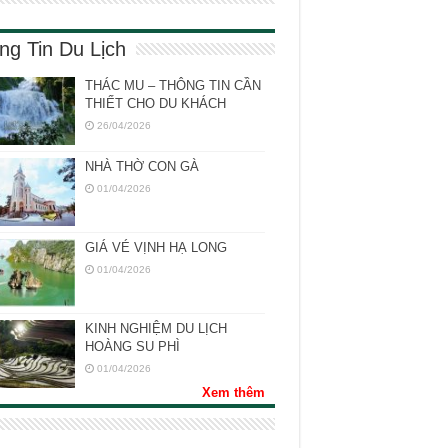
ng Tin Du Lịch
THÁC MU – THÔNG TIN CẦN
THIẾT CHO DU KHÁCH
26/04/2026
NHÀ THỜ CON GÀ
01/04/2026
GIÁ VÉ VỊNH HẠ LONG
01/04/2026
KINH NGHIỆM DU LỊCH
HOÀNG SU PHÌ
01/04/2026
Xem thêm