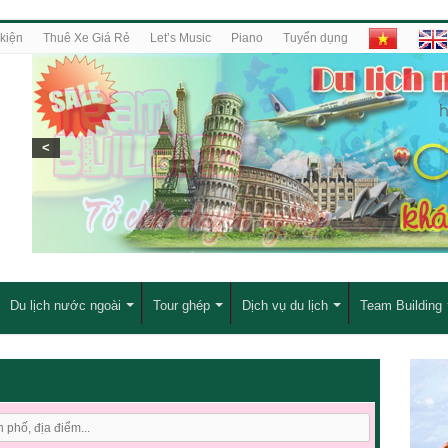
kiện
Thuê Xe Giá Rẻ
Let’s Music
Piano
Tuyển dụng
<
Du lịch nước ngoài
Tour ghép
Dịch vụ du lịch
Team Building