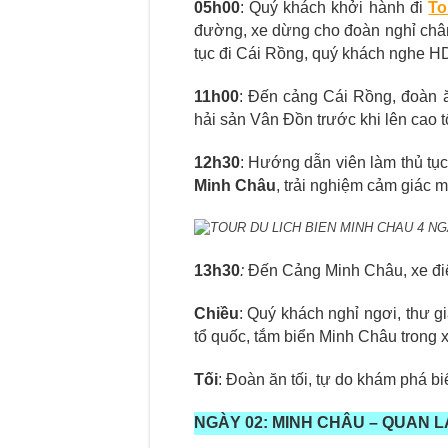
0
5
h
0
0
: Quý khách khởi hành đi
To
đường, xe dừng cho đoàn nghỉ chân
tục đi Cái Rồng, quý khách nghe HDV 
1
1
h
0
0
: Đến cảng Cái Rồng, đoàn 
hải sản Vân Đồn trước khi lên cao 
1
2
h
3
0
: Hướng dẫn viên làm thủ tục
Minh Châu
, trải nghiệm cảm giác m
TOUR DU LICH BIEN MINH CHAU 4 NGAY
1
3
h30
:
Đến Cảng Minh Châu, xe điệ
Chiều
: Quý khách nghỉ ngơi, thư g
tổ quốc, tắm biển Minh Châu trong 
Tối
: Đoàn ăn tối, tự do khám phá b
NGÀY 02:
MINH CHÂU –
QUAN LẠ