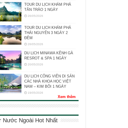
TOUR DU LỊCH KHÁM PHÁ
TÂN TRÀO 1 NGÀY
26/05/2026
TOUR DU LỊCH KHÁM PHÁ
THÁI NGUYÊN 3 NGÀY 2
ĐÊM
26/05/2026
DU LỊCH MINAWA KÊNH GÀ
RESROT & SPA 1 NGÀY
20/05/2026
DU LỊCH CÔNG VIÊN DI SẢN
CÁC NHÀ KHOA HỌC VIỆT
NAM – KIM BÔI 1 NGÀY
19/05/2026
Xem thêm
r Nước Ngoài Hot Nhất