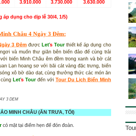
0.000
3.910.000
3.730.000
3.630.000
 áp dụng cho dịp lễ 30/4, 1/5)
 Minh Châu 4 Ngày 3 Đêm:
 Ngày 3 Đêm
được
Let’
s
Tour
thiết kế áp dụng cho
 ngơi và muốn thư giãn bên biển đảo để cùng trải
với biển Minh Châu êm đềm trong xanh và bờ cát
uan Lạn hoang sơ với bãi cát vàng đặc trưng, biển
óng xô bờ dào dạt, cùng thưởng thức các món ăn
y cùng
Let’
s
Tour
đến với
Tour Du Lịch Biển Minh
 3 DEM
ĐẢO MINH CHÂU
(ĂN TRƯA, TỐI)
r
có mặt tại điểm hẹn để đón đoàn.
Tou