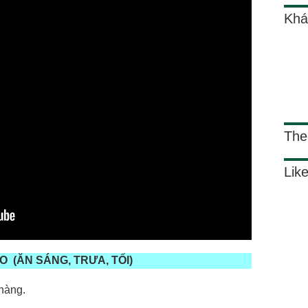
Khá
The
Lik
ÀO
(ĂN SÁNG, TRƯA, TỐI)
hàng.