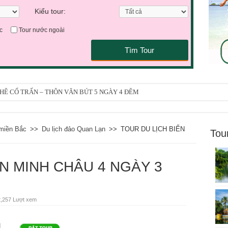
Kiểu tour:
c
Tour nước ngoài
Tìm Tour
 KHÊ CỔ TRẤN – THÔN VĂN BÚT 5 NGÀY 4 ĐÊM
ẢO SƠN – HỘI TRẠCH 4 NGÀY 3 ĐÊM
 miền Bắc
>>
Du lịch đảo Quan Lạn
>>
TOUR DU LỊCH BIỂN
Tou
ỂN MINH CHÂU 4 NGÀY 3
,257 Lượt xem