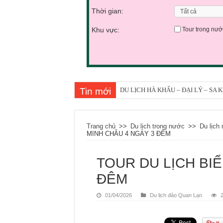
Thời gian:
Khu vực:
Tour trong nướ
Tin mới
DU LỊCH HÀ KHẨU – ĐẠI LÝ – SA
DU LỊCH CÔN MINH – ĐẠI HẢI TH
Trang chủ
>>
Du lịch trong nước
>>
Du lịch
MINH CHÂU 4 NGÀY 3 ĐÊM
TOUR DU LỊCH BI
ĐÊM
01/04/2026
Du lịch đảo Quan Lạn
2