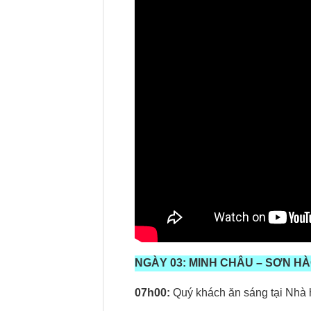
NGÀY 0
3
:
MINH CHÂU – SƠN H
07h00
:
Quý khách ăn sáng tại Nhà 