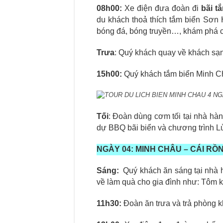
08h00
:
Xe điện đưa đoàn đi
bãi t
du khách thoả thích tắm biển Sơn 
bóng đá, bóng truyền…, khám phá c
Trưa
: Quý khách quay về khách sạn 
15h00
:
Quý khách tắm biển Minh Ch
TOUR DU LICH BIEN MINH CHAU 4 NGAY
Tối
: Đoàn dùng cơm tối tại nhà hà
dự BBQ bãi biển và chương trình Lử
NGÀY 0
4
:
MINH CHÂU – CÁI RỒN
Sáng
:
Quý khách ăn sáng tại nhà 
về làm quà cho gia đình như: Tôm k
11h30
:
Đoàn ăn trưa và trả phòng k