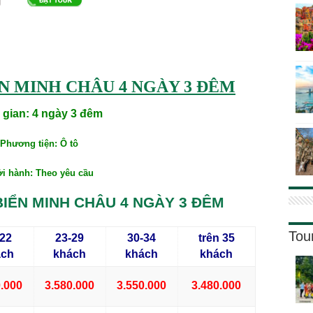
U LICH BIEN MINH CHAU 4 NGAY 3 DEM
N MINH CHÂU 4 NGÀY 3 ĐÊM
 gian: 4 ngày 3 đêm
Phương tiện: Ô tô
i hành: Theo yêu cầu
BIỂN MINH CHÂU 4 NGÀY 3 ĐÊM
Tou
-22
23-29
30-34
trên 35
ách
khách
khách
khách
0.000
3.580.000
3.550.000
3.480.000