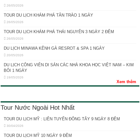
26/05/2026
TOUR DU LỊCH KHÁM PHÁ TÂN TRÀO 1 NGÀY
26/05/2026
TOUR DU LỊCH KHÁM PHÁ THÁI NGUYÊN 3 NGÀY 2 ĐÊM
26/05/2026
DU LỊCH MINAWA KÊNH GÀ RESROT & SPA 1 NGÀY
20/05/2026
DU LỊCH CÔNG VIÊN DI SẢN CÁC NHÀ KHOA HỌC VIỆT NAM – KIM
BÔI 1 NGÀY
19/05/2026
Xem thêm
Tour Nước Ngoài Hot Nhất
TOUR DU LỊCH MỸ : LIÊN TUYẾN ĐÔNG TÂY 9 NGÀY 8 ĐÊM
30/04/2026
TOUR DU LỊCH MỸ 10 NGÀY 9 ĐÊM