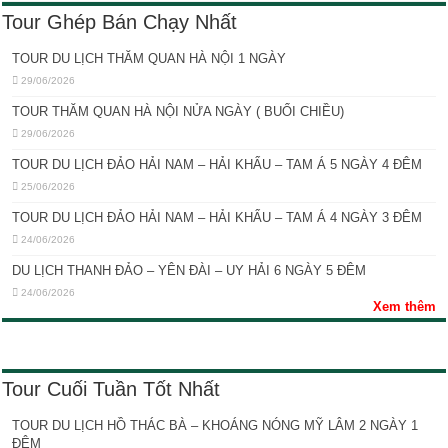
Tour Ghép Bán Chạy Nhất
TOUR DU LỊCH THĂM QUAN HÀ NỘI 1 NGÀY
29/06/2026
TOUR THĂM QUAN HÀ NỘI NỬA NGÀY ( BUỔI CHIỀU)
29/06/2026
TOUR DU LỊCH ĐẢO HẢI NAM – HẢI KHẨU – TAM Á 5 NGÀY 4 ĐÊM
25/06/2026
TOUR DU LỊCH ĐẢO HẢI NAM – HẢI KHẨU – TAM Á 4 NGÀY 3 ĐÊM
24/06/2026
DU LỊCH THANH ĐẢO – YÊN ĐÀI – UY HẢI 6 NGÀY 5 ĐÊM
24/06/2026
Xem thêm
Tour Cuối Tuần Tốt Nhất
TOUR DU LỊCH HỒ THÁC BÀ – KHOÁNG NÓNG MỸ LÂM 2 NGÀY 1
ĐÊM