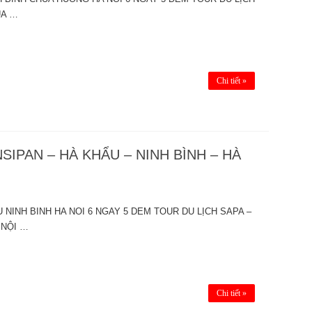
ÙA …
Chi tiết »
SIPAN – HÀ KHẨU – NINH BÌNH – HÀ
 NINH BINH HA NOI 6 NGAY 5 DEM TOUR DU LỊCH SAPA –
 NỘI …
Chi tiết »