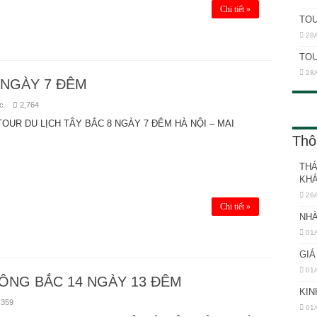
Chi tiết »
TOU
28/
TOU
28/
 NGÀY 7 ĐÊM
c
2,764
TOUR DU LỊCH TÂY BẮC 8 NGÀY 7 ĐÊM HÀ NỘI – MAI
Thô
THÁ
KH
26/
Chi tiết »
NHÀ
01/
GIÁ
01/
ĐÔNG BẮC 14 NGÀY 13 ĐÊM
KIN
,359
01/