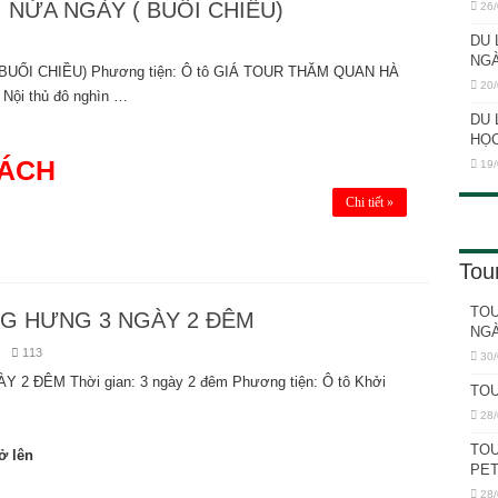
NỬA NGÀY ( BUỔI CHIỀU)
26/
DU 
NG
UỔI CHIỀU) Phương tiện: Ô tô GIÁ TOUR THĂM QUAN HÀ
20/
ội thủ đô nghìn …
DU 
HỌC
HÁCH
19/
Chi tiết »
Tou
TOU
NG HƯNG 3 NGÀY 2 ĐÊM
NGÀ
113
30/
 ĐÊM Thời gian: 3 ngày 2 đêm Phương tiện: Ô tô Khởi
TOU
28/
TOU
ở lên
PET
28/