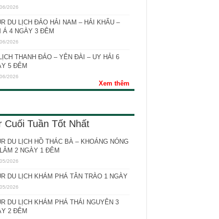
06/2026
R DU LỊCH ĐẢO HẢI NAM – HẢI KHẨU –
 Á 4 NGÀY 3 ĐÊM
06/2026
LỊCH THANH ĐẢO – YÊN ĐÀI – UY HẢI 6
Y 5 ĐÊM
06/2026
Xem thêm
r Cuối Tuần Tốt Nhất
R DU LỊCH HỒ THÁC BÀ – KHOÁNG NÓNG
LÂM 2 NGÀY 1 ĐÊM
05/2026
R DU LỊCH KHÁM PHÁ TÂN TRÀO 1 NGÀY
05/2026
R DU LỊCH KHÁM PHÁ THÁI NGUYÊN 3
Y 2 ĐÊM