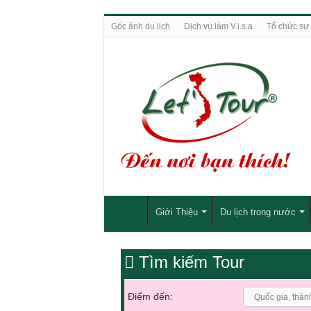
Góc ảnh du lịch
Dịch vụ làm V.i.s.a
Tổ chức sự 
Giới Thiệu
Du lịch trong nước
Tìm kiếm Tour
Điểm đến: