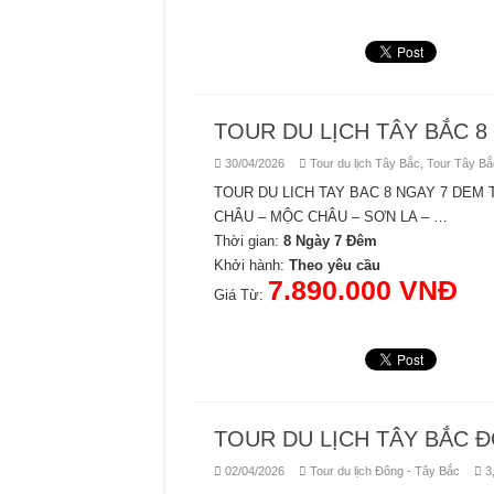
TOUR DU LỊCH TÂY BẮC 8
30/04/2026
Tour du lịch Tây Bắc
,
Tour Tây Bắ
TOUR DU LICH TAY BAC 8 NGAY 7 DEM 
CHÂU – MỘC CHÂU – SƠN LA – …
Thời gian:
8 Ngày 7 Đêm
Khởi hành:
Theo yêu cầu
7.890.000 VNĐ
Giá Từ:
TOUR DU LỊCH TÂY BẮC 
02/04/2026
Tour du lịch Đông - Tây Bắc
3