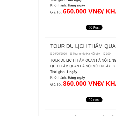
Khởi hành:
TOUR DU LỊCH CÔN MINH MONO 4
Hàng ngày
660.000 VNĐ/ K
Giá Từ:
TOUR DU LỊCH THĂM QUA
29/06/2026
Tour ghép Hà Nội city
100
TOUR DU LỊCH THĂM QUAN HÀ NỘI 1 NGÀY
LỊCH THĂM QUAN HÀ NỘI MỘT NGÀY: 86
Thời gian:
1 ngày
Khởi hành:
Hàng ngày
860.000 VNĐ/ K
Giá Từ: