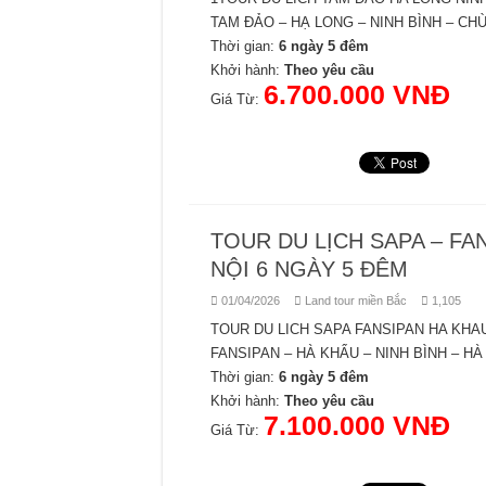
TAM ĐẢO – HẠ LONG – NINH BÌNH – CH
Thời gian:
6 ngày 5 đêm
Khởi hành:
Theo yêu cầu
6.700.000 VNĐ
Giá Từ:
TOUR DU LỊCH SAPA – FAN
NỘI 6 NGÀY 5 ĐÊM
01/04/2026
Land tour miền Bắc
1,105
TOUR DU LICH SAPA FANSIPAN HA KHAU
FANSIPAN – HÀ KHẨU – NINH BÌNH – HÀ
Thời gian:
6 ngày 5 đêm
Khởi hành:
Theo yêu cầu
7.100.000 VNĐ
Giá Từ: