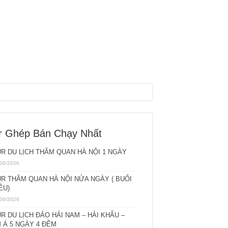
r Ghép Bán Chạy Nhất
R DU LỊCH THĂM QUAN HÀ NỘI 1 NGÀY
06/2026
R THĂM QUAN HÀ NỘI NỬA NGÀY ( BUỔI
ỀU)
06/2026
R DU LỊCH ĐẢO HẢI NAM – HẢI KHẨU –
 Á 5 NGÀY 4 ĐÊM