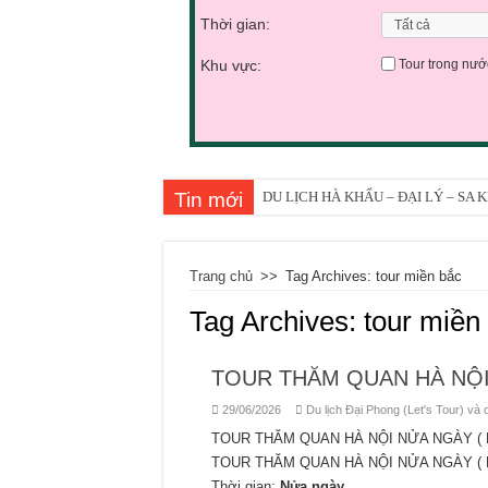
Thời gian:
Khu vực:
Tour trong nướ
Tin mới
DU LỊCH HÀ KHẨU – ĐẠI LÝ – SA
DU LỊCH CÔN MINH – ĐẠI HẢI TH
DU LỊCH CHÂU HỒNG HÀ – VÂN N
Trang chủ
>>
Tag Archives: tour miền bắc
TOUR DU LỊCH ĐẠI LÝ – CÔN MIN
Tag Archives:
tour miền
TOUR DU LỊCH KHÁM PHÁ CÔN M
TOUR THĂM QUAN HÀ NỘI NỬA NG
TOUR THĂM QUAN HÀ NỘI
TOUR DU LỊCH THĂM QUAN HÀ NỘ
29/06/2026
Du lịch Đại Phong (Let's Tour) và q
TOUR THĂM QUAN HÀ NỘI NỬA NGÀY ( BUỔ
TOUR THĂM QUAN HÀ NỘI NỬA NG
TOUR THĂM QUAN HÀ NỘI NỬA NGÀY ( B
TOUR DU LỊCH CÔN MINH – LỆ GI
Thời gian:
Nửa ngày