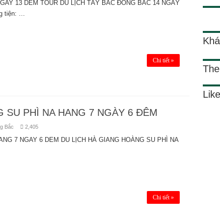
NGAY 13 DEM TOUR DU LỊCH TÂY BẮC ĐÔNG BẮC 14 NGÀY
 tiện: …
Khá
Chi tiết »
The
Lik
 SU PHÌ NA HANG 7 NGÀY 6 ĐÊM
ng Bắc
2,405
ANG 7 NGAY 6 DEM DU LỊCH HÀ GIANG HOÀNG SU PHÌ NA
Chi tiết »