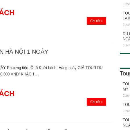
25/
 NGÀY 3 ĐÊM
HÁCH
TOU
TAM
Chi tiết »
24/
DU 
NGÀ
24/
N HÀ NỘI 1 NGÀY
 Phương tiện: Ô tô Khời hành: Hàng ngày GIÁ TOUR DU
Tou
0.000 VNĐ/ KHÁCH …
TOU
MỸ 
HÁCH
26/
Chi tiết »
TOU
26/
TOU
NGÀ