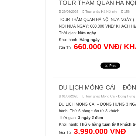
TOUR THĂM QUAN HÀ NỘI 
29/06/2026
Tour ghép Hà Nội city
156
TOUR THĂM QUAN HÀ NỘI NỬA NGÀY ( B
NỘI NỬA NGÀY: 660.000 VNĐ/ KHÁCH Hà N
Thời gian:
Nửa ngày
Khởi hành:
Hàng ngày
660.000 VNĐ/ K
Giá Từ:
DU LỊCH MÓNG CÁI – ĐÔ
01/06/2026
Tour ghép Móng Cái - Đông Hưng
DU LỊCH MÓNG CÁI – ĐÔNG HƯNG 3 NGÀY 2
hành: Thứ 6 hàng tuần từ 8 khách …
Thời gian:
3 ngày 2 đêm
Khởi hành:
Thứ 6 hàng tuần từ 8 khách tr
3.990.000 VNĐ
Giá Từ: