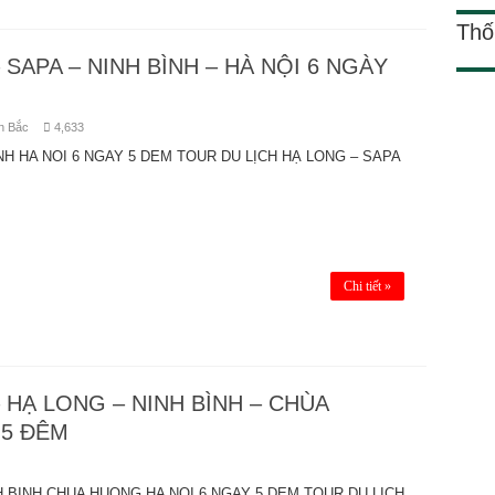
Thố
SAPA – NINH BÌNH – HÀ NỘI 6 NGÀY
n Bắc
4,633
NH HA NOI 6 NGAY 5 DEM TOUR DU LỊCH HẠ LONG – SAPA
Chi tiết »
 HẠ LONG – NINH BÌNH – CHÙA
 5 ĐÊM
 BINH CHUA HUONG HA NOI 6 NGAY 5 DEM TOUR DU LỊCH