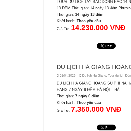
TOUR DU LICH TAY BAC DONG BAC 14 
13 ĐÊM Thời gian: 14 ngày 13 đêm Phương
Thời gian:
14 ngày 13 đêm
Khởi hành:
Theo yêu cầu
14.230.000 VNĐ
Giá Từ:
DU LỊCH HÀ GIANG HOÀNG
01/04/2026
Du lịch Hà Giang
,
Tour du lịch Đô
DU LICH HA GIANG HOANG SU PHI NA H
HANG 7 NGÀY 6 ĐÊM HÀ NỘI – HÀ …
Thời gian:
7 ngày 6 đêm
Khởi hành:
Theo yêu cầu
7.350.000 VNĐ
Giá Từ: