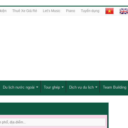
kiện
Thuê Xe Giá Rẻ
Let’s Music
Piano
Tuyển dụng
Du lịch nước ngoài
Tour ghép
Dịch vụ du lịch
Team Building