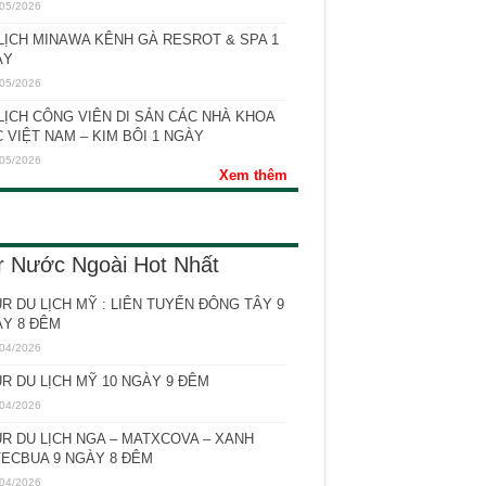
05/2026
LỊCH MINAWA KÊNH GÀ RESROT & SPA 1
ÀY
05/2026
LỊCH CÔNG VIÊN DI SẢN CÁC NHÀ KHOA
 VIỆT NAM – KIM BÔI 1 NGÀY
05/2026
Xem thêm
r Nước Ngoài Hot Nhất
R DU LỊCH MỸ : LIÊN TUYẾN ĐÔNG TÂY 9
Y 8 ĐÊM
04/2026
R DU LỊCH MỸ 10 NGÀY 9 ĐÊM
04/2026
R DU LỊCH NGA – MATXCOVA – XANH
ECBUA 9 NGÀY 8 ĐÊM
04/2026