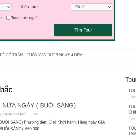
Kiểu tour:
c
Tour nước ngoài
Tìm Tour
 KHÊ CỔ TRẤN – THÔN VĂN BÚT 5 NGÀY 4 ĐÊM
ẢO SƠN – HỘI TRẠCH 4 NGÀY 3 ĐÊM
AM TRUNG QUỐC 3 NGÀY 2 ĐÊM
Tou
H 5 NGÀY 4 ĐÊM
 bắc
TOU
INH MONO 4 NGÀY 3 ĐÊM
29/
ÀY ( BUỔI SÁNG)
 NỬA NGÀY ( BUỔI SÁNG)
TOU
CHI
I 1 NGÀY
uá trình phát triển
89
29/
I SÁNG) Phương tiện: Ô tô Khời hành: Hàng ngày GIÁ
ÀY ( BUỔI CHIỀU)
TOU
UỔI SÁNG): 660.000 …
ANG – SHANGRI LA 6 NGÀY 5 ĐÊM
TAM