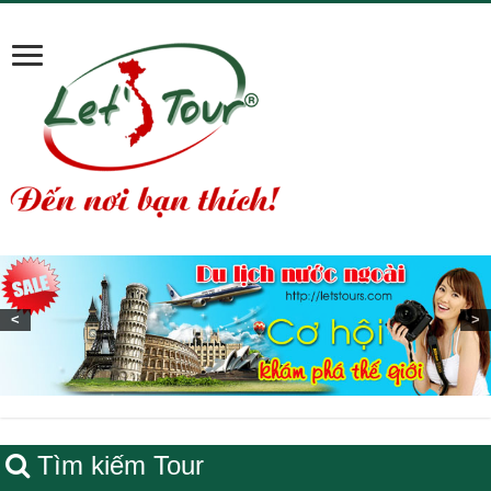
<
>
Tìm kiếm Tour