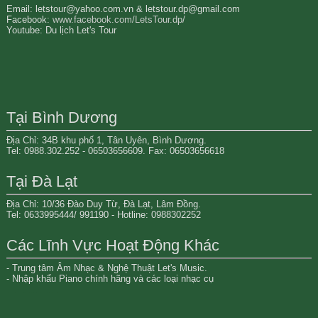
Email: letstour@yahoo.com.vn & letstour.dp@gmail.com
Facebook:
www.facebook.com/LetsTour.dp/
Youtube: Du lịch Let's Tour
Tại Bình Dương
Địa Chỉ: 34B khu phố 1, Tân Uyên, Bình Dương.
Tel: 0988.302.252 - 06503656609. Fax: 06503656618
Tại Đà Lạt
Địa Chỉ: 10/36 Đào Duy Từ, Đà Lạt, Lâm Đồng.
Tel: 0633995444/ 991190 - Hotline: 0988302252
Các Lĩnh Vực Hoạt Động Khác
- Trung tâm Âm Nhạc & Nghệ Thuật Let's Music.
- Nhập khẩu Piano chính hãng và các loại nhạc cụ
Đất nền bình dương
mua bán nhà đất tại bình dương
đất nền thành phố mới bình dương
bất động sản bình dương