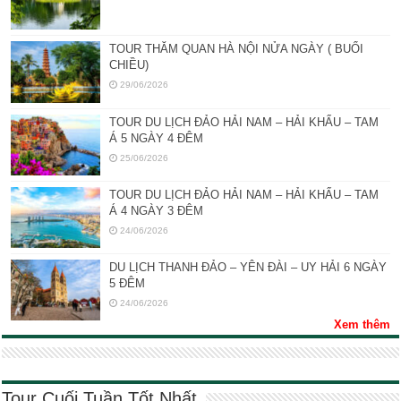
TOUR THĂM QUAN HÀ NỘI NỬA NGÀY ( BUỔI
CHIỀU)
29/06/2026
TOUR DU LỊCH ĐẢO HẢI NAM – HẢI KHẨU – TAM
Á 5 NGÀY 4 ĐÊM
25/06/2026
TOUR DU LỊCH ĐẢO HẢI NAM – HẢI KHẨU – TAM
Á 4 NGÀY 3 ĐÊM
24/06/2026
DU LỊCH THANH ĐẢO – YÊN ĐÀI – UY HẢI 6 NGÀY
5 ĐÊM
24/06/2026
Xem thêm
Tour Cuối Tuần Tốt Nhất