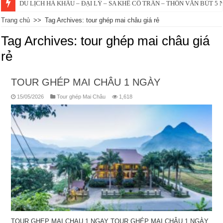
DU LỊCH HÀ KHẨU – ĐẠI LÝ – SA KHÊ CỔ TRẤN – THÔN VĂN BÚT 5
Trang chủ
>>
Tag Archives: tour ghép mai châu giá rẻ
Tag Archives:
tour ghép mai châu giá
rẻ
TOUR GHÉP MAI CHÂU 1 NGÀY
15/05/2026
Tour ghép Mai Châu
1,618
TOUR GHEP MAI CHAU 1 NGAY TOUR GHÉP MAI CHÂU 1 NGÀY