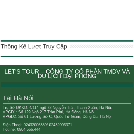
Thống Kê Lượt Truy Cập
LET'S TOUR – CÔNG TY CỔ PHẦN TMDV VÀ
DU LỊCH ĐẠI PHONG
Tại Hà Nội
Trụ Sở ĐKKD: 4/114 ngõ 72 Nguyễn Trãi, Thanh Xuân, Hà Nội.
VPGD1: Số 129 Ngõ 217 Trần Phú, Hà Đông, Hà Nội.
VPGD2: Số 61 Lương Sử C, Quốc Tử Giám, Đống Đa, Hà Nội
Điện Thoại: 02432006389/ 02432006371
Hotline: 0904.566.444