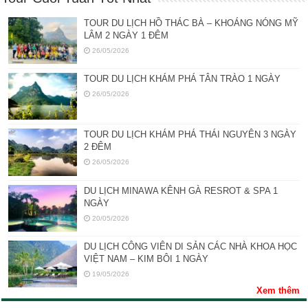
TOUR DU LỊCH HỒ THÁC BÀ – KHOÁNG NÓNG MỸ
LÂM 2 NGÀY 1 ĐÊM
26/05/2026
TOUR DU LỊCH KHÁM PHÁ TÂN TRÀO 1 NGÀY
26/05/2026
TOUR DU LỊCH KHÁM PHÁ THÁI NGUYÊN 3 NGÀY
2 ĐÊM
26/05/2026
DU LỊCH MINAWA KÊNH GÀ RESROT & SPA 1
NGÀY
20/05/2026
DU LỊCH CÔNG VIÊN DI SẢN CÁC NHÀ KHOA HỌC
VIỆT NAM – KIM BÔI 1 NGÀY
19/05/2026
Xem thêm