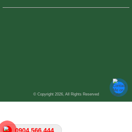
© Copyright 2026, All Rights Reserved
0904.566.444