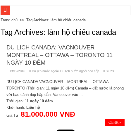
DU LỊCH HÀ KHẨU – ĐẠI LÝ – SA KHÊ CỔ TRẤN – THÔN VĂN BÚT 5 NGÀ
Trang chủ
>>
Tag Archives: làm hộ chiếu canada
DU LỊCH CÔN MINH – ĐẠI HẢI THẢO SƠN – HỘI TRẠCH 4 NGÀY 3 ĐÊM
Tag Archives:
làm hộ chiếu canada
DU LỊCH CHÂU HỒNG HÀ – VÂN NAM TRUNG QUỐC 3 NGÀY 2 ĐÊM
DU LỊCH CANADA: VACNOUVER –
TOUR DU LỊCH ĐẠI LÝ – CÔN MINH 5 NGÀY 4 ĐÊM
MONTREAL – OTTAWA – TORONTO 11
TOUR DU LỊCH KHÁM PHÁ CÔN MINH MONO 4 NGÀY 3 ĐÊM
NGÀY 10 ĐÊM
TOUR THĂM QUAN HÀ NỘI NỬA NGÀY ( BUỔI SÁNG)
13/12/2016
Du lịch nước ngoài
,
Du lịch nước ngoài cao cấp
3,023
TOUR DU LỊCH THĂM QUAN HÀ NỘI 1 NGÀY
DU LỊCH CANADA VACNOUVER – MONTREAL – OTTAWA –
TOUR THĂM QUAN HÀ NỘI NỬA NGÀY ( BUỔI CHIỀU)
TORONTO (Thời gian: 11 ngày 10 đêm) Canada – đất nước lá phong
TOUR DU LỊCH CÔN MINH – LỆ GIANG – SHANGRI LA 6 NGÀY 5 ĐÊM
với bao cảnh đẹp hấp dẫn. Vancouver vào …
Thời gian:
11 ngày 10 đêm
TOUR DU LỊCH CÔN MINH MONO 4 NGÀY 3 ĐÊM
Khởi hành:
Liên hệ
81.000.000 VNĐ
Giá Từ:
Chi tiết »