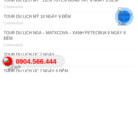
TOUR DU LỊCH MỸ : LIÊN TUYẾN ĐÔNG TÂY 9 NGÀY 8 ĐÊM
30/04/2026
TOUR DU LỊCH MỸ 10 NGÀY 9 ĐÊM
28/04/2026
TOUR DU LỊCH NGA – MATXCOVA – XANH PETECBUA 9 NGÀY 8
ĐÊM
28/04/2026
TOUR DU LỊCH ÚC 7 NGÀY
0904.566.444
28/04/2026
TOUR DU LỊCH ÚC 7 NGÀY 6 ĐÊM
28/04/2026
Xem thêm
Thông Tin Du Lịch
THÁC MU – THÔNG TIN CẦN THIẾT CHO DU KHÁCH
26/04/2026
NHÀ THỜ CON GÀ