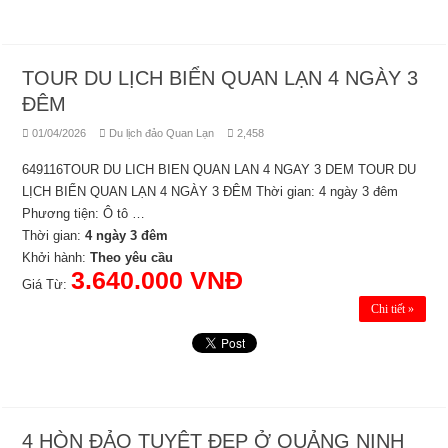
TOUR DU LỊCH BIỂN QUAN LẠN 4 NGÀY 3
ĐÊM
01/04/2026
Du lịch đảo Quan Lạn
2,458
649116TOUR DU LICH BIEN QUAN LAN 4 NGAY 3 DEM TOUR DU
LỊCH BIỂN QUAN LẠN 4 NGÀY 3 ĐÊM Thời gian: 4 ngày 3 đêm
Phương tiện: Ô tô …
Thời gian:
4 ngày 3 đêm
Khởi hành:
Theo yêu cầu
3.640.000 VNĐ
Giá Từ:
Chi tiết »
4 HÒN ĐẢO TUYỆT ĐẸP Ở QUẢNG NINH