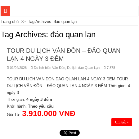
DU LỊCH HÀ KHẨU – ĐẠI LÝ – SA KHÊ CỔ TRẤN – THÔN VĂN BÚT 5 NGÀ
Trang chủ
>>
Tag Archives: đảo quan lạn
DU LỊCH CÔN MINH – ĐẠI HẢI THẢO SƠN – HỘI TRẠCH 4 NGÀY 3 ĐÊM
Tag Archives:
đảo quan lạn
DU LỊCH CHÂU HỒNG HÀ – VÂN NAM TRUNG QUỐC 3 NGÀY 2 ĐÊM
TOUR DU LỊCH VÂN ĐỒN – ĐẢO QUAN
TOUR DU LỊCH ĐẠI LÝ – CÔN MINH 5 NGÀY 4 ĐÊM
LẠN 4 NGÀY 3 ĐÊM
TOUR DU LỊCH KHÁM PHÁ CÔN MINH MONO 4 NGÀY 3 ĐÊM
01/04/2026
Du lịch biển Vân Đồn
,
Du lịch đảo Quan Lạn
7,878
TOUR THĂM QUAN HÀ NỘI NỬA NGÀY ( BUỔI SÁNG)
TOUR DU LICH VAN DON DAO QUAN LAN 4 NGAY 3 DEM TOUR
TOUR DU LỊCH THĂM QUAN HÀ NỘI 1 NGÀY
DU LỊCH VÂN ĐỒN – ĐẢO QUAN LẠN 4 NGÀY 3 ĐÊM Thời gian: 4
TOUR THĂM QUAN HÀ NỘI NỬA NGÀY ( BUỔI CHIỀU)
ngày 3 …
Thời gian:
4 ngày 3 đêm
TOUR DU LỊCH CÔN MINH – LỆ GIANG – SHANGRI LA 6 NGÀY 5 ĐÊM
Khởi hành:
Theo yêu cầu
TOUR DU LỊCH CÔN MINH MONO 4 NGÀY 3 ĐÊM
3.910.000 VNĐ
Giá Từ:
Chi tiết »