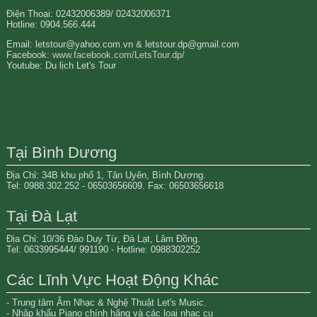
Điện Thoại: 02432006389/ 02432006371
Hotline: 0904.566.444
Email: letstour@yahoo.com.vn & letstour.dp@gmail.com
Facebook:
www.facebook.com/LetsTour.dp/
Youtube: Du lịch Let's Tour
Tại Bình Dương
Địa Chỉ: 34B khu phố 1, Tân Uyên, Bình Dương.
Tel: 0988.302.252 - 06503656609. Fax: 06503656618
Tại Đà Lạt
Địa Chỉ: 10/36 Đào Duy Từ, Đà Lạt, Lâm Đồng.
Tel: 0633995444/ 991190 - Hotline: 0988302252
Các Lĩnh Vực Hoạt Động Khác
- Trung tâm Âm Nhạc & Nghệ Thuật Let's Music.
- Nhập khẩu Piano chính hãng và các loại nhạc cụ