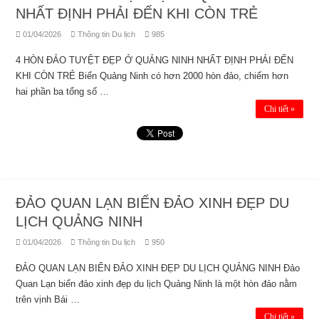
NHẤT ĐỊNH PHẢI ĐẾN KHI CÒN TRẺ
01/04/2026
Thông tin Du lịch
985
4 HÒN ĐẢO TUYỆT ĐẸP Ở QUẢNG NINH NHẤT ĐỊNH PHẢI ĐẾN
KHI CÒN TRẺ Biển Quảng Ninh có hơn 2000 hòn đảo, chiếm hơn
hai phần ba tổng số …
Chi tiết »
ĐẢO QUAN LẠN BIỂN ĐẢO XINH ĐẸP DU
LỊCH QUẢNG NINH
01/04/2026
Thông tin Du lịch
950
ĐẢO QUAN LẠN BIỂN ĐẢO XINH ĐẸP DU LỊCH QUẢNG NINH Đảo
Quan Lạn biển đảo xinh đẹp du lịch Quảng Ninh là một hòn đảo nằm
trên vịnh Bái …
Chi tiết »