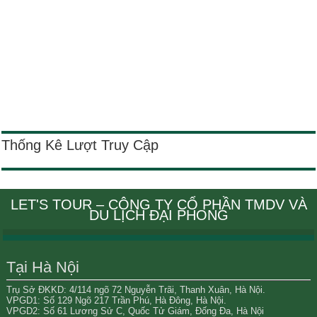
Thống Kê Lượt Truy Cập
LET'S TOUR – CÔNG TY CỔ PHẦN TMDV VÀ
DU LỊCH ĐẠI PHONG
Tại Hà Nội
Trụ Sở ĐKKD: 4/114 ngõ 72 Nguyễn Trãi, Thanh Xuân, Hà Nội.
VPGD1: Số 129 Ngõ 217 Trần Phú, Hà Đông, Hà Nội.
VPGD2: Số 61 Lương Sử C, Quốc Tử Giám, Đống Đa, Hà Nội